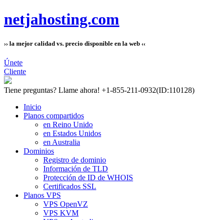
netjahosting.com
›› la mejor calidad vs. precio disponible en la web ‹‹
Únete
Cliente
Tiene preguntas?
Llame ahora! +1-855-211-0932
(ID:110128)
Inicio
Planos compartidos
en Reino Unido
en Estados Unidos
en Australia
Dominios
Registro de dominio
Información de TLD
Protección de ID de WHOIS
Certificados SSL
Planos VPS
VPS OpenVZ
VPS KVM