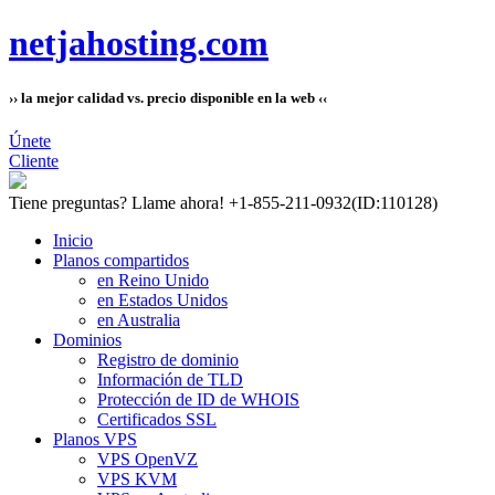
netjahosting.com
›› la mejor calidad vs. precio disponible en la web ‹‹
Únete
Cliente
Tiene preguntas?
Llame ahora! +1-855-211-0932
(ID:110128)
Inicio
Planos compartidos
en Reino Unido
en Estados Unidos
en Australia
Dominios
Registro de dominio
Información de TLD
Protección de ID de WHOIS
Certificados SSL
Planos VPS
VPS OpenVZ
VPS KVM