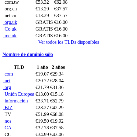
.com.tw
€53.32
€62.08
.org.cn
€13.29
€37.57
.net.cn
€13.29
€37.57
.org.uk
GRATIS
€16.00
.Co.uk
GRATIS
€16.00
.me.uk
GRATIS
€16.00
Ver todos los TLDs disponibles
Nombre de dominio sólo
TLD
1 año
2 años
.com
€19.07
€29.34
.net
€20.72
€28.04
.org
€21.79
€31.36
.Unión Europea
€13.00
€15.18
.información
€33.71
€52.79
.BIZ
€28.27
€42.29
.TV
€51.99
€68.08
.nos
€19.50
€19.92
.CA
€32.78
€37.58
.CC
€34.99
€43.06