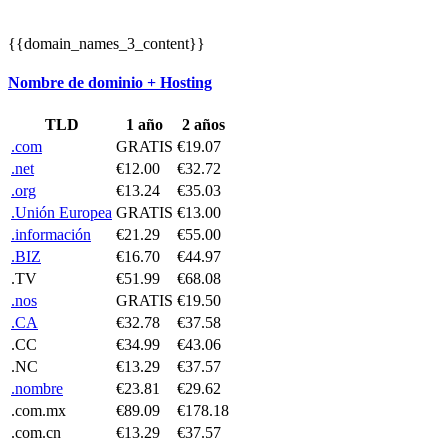
{{domain_names_3_content}}
Nombre de dominio + Hosting
TLD
1 año
2 años
.com
GRATIS
€19.07
.net
€12.00
€32.72
.org
€13.24
€35.03
.Unión Europea
GRATIS
€13.00
.información
€21.29
€55.00
.BIZ
€16.70
€44.97
.TV
€51.99
€68.08
.nos
GRATIS
€19.50
.CA
€32.78
€37.58
.CC
€34.99
€43.06
.NC
€13.29
€37.57
.nombre
€23.81
€29.62
.com.mx
€89.09
€178.18
.com.cn
€13.29
€37.57