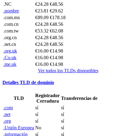
.NC
€24.28
€48.56
.nombre
€23.81
€29.62
.com.mx
€89.09
€178.18
.com.cn
€24.28
€48.56
.com.tw
€53.32
€62.08
.org.cn
€24.28
€48.56
.net.cn
€24.28
€48.56
.org.uk
€16.00
€14.98
.Co.uk
€16.00
€14.98
.me.uk
€16.00
€14.98
Ver todos los TLDs disponibles
Detalles TLD de dominio
Registrador
TLD
Transferencias de
Cerradura
.com
sí
sí
.net
sí
sí
.org
sí
sí
.Unión Europea
No
sí
.información
sí
sí