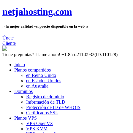
netjahosting.com
›› la mejor calidad vs. precio disponible en la web ‹‹
Únete
Cliente
Tiene preguntas?
Llame ahora! +1-855-211-0932
(ID:110128)
Inicio
Planos compartidos
en Reino Unido
en Estados Unidos
en Australia
Dominios
Registro de dominio
Información de TLD
Protección de ID de WHOIS
Certificados SSL
Planos VPS
VPS OpenVZ
VPS KVM