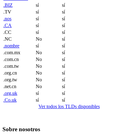
.BIZ
sí
sí
.TV
sí
sí
.nos
sí
sí
.CA
sí
sí
.CC
sí
sí
.NC
No
sí
.nombre
sí
sí
.com.mx
No
sí
.com.cn
No
sí
.com.tw
No
sí
.org.cn
No
sí
.org.tw
No
sí
.net.cn
No
sí
.org.uk
sí
sí
.Co.uk
sí
sí
Ver todos los TLDs disponibles
Sobre nosotros