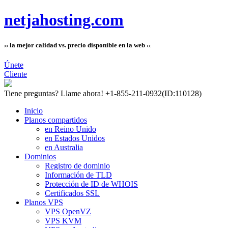
netjahosting.com
›› la mejor calidad vs. precio disponible en la web ‹‹
Únete
Cliente
Tiene preguntas?
Llame ahora! +1-855-211-0932
(ID:110128)
Inicio
Planos compartidos
en Reino Unido
en Estados Unidos
en Australia
Dominios
Registro de dominio
Información de TLD
Protección de ID de WHOIS
Certificados SSL
Planos VPS
VPS OpenVZ
VPS KVM