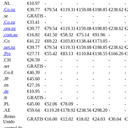
.NL
€10.97
-
-
-
-
-
-
.Co.nz
€39.77
€79.54
€119.31
€159.08
€198.85
€238.62
€
.se
GRATIS
-
-
-
-
-
-
.Co.za
€33.41
-
-
-
-
-
-
.org.nz
€39.77
€79.54
€119.31
€159.08
€198.85
€238.62
€
.com.au
€16.82
€41.50
€58.32
€75.14
€91.96
-
-
.Co
€41.22
€69.22
€103.83
€138.44
€173.05
-
-
.net.nz
€39.77
€79.54
€119.31
€159.08
€198.85
€238.62
€
.Pro
€27.71
€55.42
€83.13
€110.84
€138.55
€166.26
€
.CH
€26.59
-
-
-
-
-
-
.ser
GRATIS
-
-
-
-
-
-
.Co.il
€46.39
-
-
-
-
-
-
.JP
€45.60
-
-
-
-
-
-
.en
€27.16
-
-
-
-
-
-
.de
€10.95
-
-
-
-
-
-
.fr
GRATIS
-
-
-
-
-
-
.PL
€45.00
€52.06
€78.09
-
-
-
-
.AE
€59.64
€119.28
€178.92
€238.56
€298.20
-
-
.Reino
GRATIS
€16.00
€12.02
€18.02
€24.03
€30.04
€
Unido
.control de