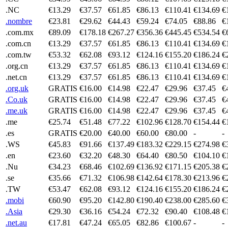
.NC
€13.29
€37.57
€61.85
€86.13
€110.41
€134.69
€
.nombre
€23.81
€29.62
€44.43
€59.24
€74.05
€88.86
€
.com.mx
€89.09
€178.18
€267.27
€356.36
€445.45
€534.54
€
.com.cn
€13.29
€37.57
€61.85
€86.13
€110.41
€134.69
€
.com.tw
€53.32
€62.08
€93.12
€124.16
€155.20
€186.24
€
.org.cn
€13.29
€37.57
€61.85
€86.13
€110.41
€134.69
€
.net.cn
€13.29
€37.57
€61.85
€86.13
€110.41
€134.69
€
.org.uk
GRATIS
€16.00
€14.98
€22.47
€29.96
€37.45
€
.Co.uk
GRATIS
€16.00
€14.98
€22.47
€29.96
€37.45
€
.me.uk
GRATIS
€16.00
€14.98
€22.47
€29.96
€37.45
€
.me
€25.74
€51.48
€77.22
€102.96
€128.70
€154.44
€
.es
GRATIS
€20.00
€40.00
€60.00
€80.00
-
-
.WS
€45.83
€91.66
€137.49
€183.32
€229.15
€274.98
€
.en
€23.60
€32.20
€48.30
€64.40
€80.50
€104.10
€
.Nu
€34.23
€68.46
€102.69
€136.92
€171.15
€205.38
€
.se
€35.66
€71.32
€106.98
€142.64
€178.30
€213.96
€
.TW
€53.47
€62.08
€93.12
€124.16
€155.20
€186.24
€
.mobi
€60.90
€95.20
€142.80
€190.40
€238.00
€285.60
€
.Asia
€29.30
€36.16
€54.24
€72.32
€90.40
€108.48
€
.net.au
€17.81
€47.24
€65.05
€82.86
€100.67
-
-