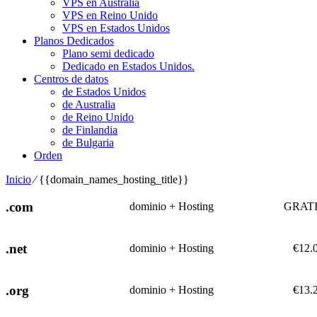
VPS en Australia
VPS en Reino Unido
VPS en Estados Unidos
Planos Dedicados
Plano semi dedicado
Dedicado en Estados Unidos.
Centros de datos
de Estados Unidos
de Australia
de Reino Unido
de Finlandia
de Bulgaria
Orden
Inicio
⁄
{{domain_names_hosting_title}}
.com
dominio + Hosting
GRAT
.net
dominio + Hosting
€
12.
.org
dominio + Hosting
€
13.