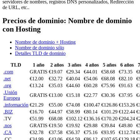
servidores de nombres, registros DNS personalizados, Redirección
de URL, etc..
Precios de dominio: Nombre de dominio
con Hosting
Nombre de dominio + Hosting
Nombre de dominio sólo
Detalles TLD de dominio
TLD
1 año
2 años
3 años
4 años
5 años
6 años
7
.com
GRATIS
€19.07
€29.34
€44.01
€58.68
€73.35
€
.net
€12.00
€32.72
€40.04
€54.06
€68.08
€82.10
€
.org
€13.24
€35.03
€44.60
€60.28
€75.96
€91.63
€
.Unión
GRATIS
€13.00
€15.18
€22.77
€30.36
€37.95
€
Europea
.información
€21.29
€55.00
€74.08
€100.47
€126.86
€153.26
€
.BIZ
€16.70
€44.97
€58.99
€80.14
€101.29
€122.44
€
.TV
€51.99
€68.08
€102.12
€136.16
€170.20
€204.24
€
.nos
GRATIS
€19.50
€19.92
€29.88
€39.84
€49.80
€
.CA
€32.78
€37.58
€56.37
€75.16
€93.95
€112.74
€
.CC
€34.99
€43.06
€64.59
€86.12
€107.65
€129.18
€