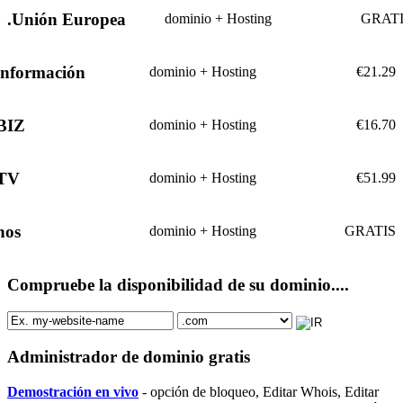
.Unión Europea
dominio + Hosting
GRAT
información
dominio + Hosting
€
21.29
BIZ
dominio + Hosting
€
16.70
.TV
dominio + Hosting
€
51.99
nos
dominio + Hosting
GRATIS
Compruebe la disponibilidad de su dominio....
Administrador de dominio gratis
Demostración en vivo
- opción de bloqueo, Editar Whois, Editar