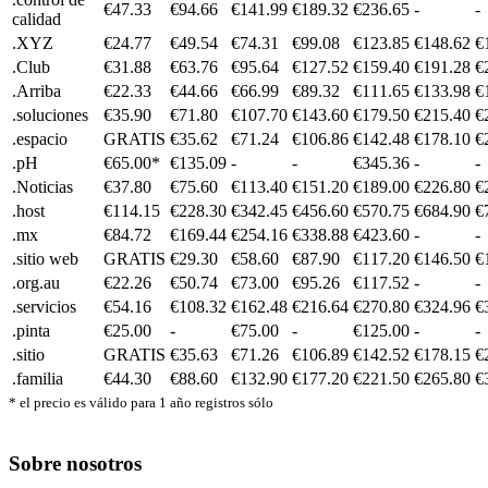
€47.33
€94.66
€141.99
€189.32
€236.65
-
-
calidad
.XYZ
€24.77
€49.54
€74.31
€99.08
€123.85
€148.62
€
.Club
€31.88
€63.76
€95.64
€127.52
€159.40
€191.28
€
.Arriba
€22.33
€44.66
€66.99
€89.32
€111.65
€133.98
€
.soluciones
€35.90
€71.80
€107.70
€143.60
€179.50
€215.40
€
.espacio
GRATIS
€35.62
€71.24
€106.86
€142.48
€178.10
€
.pH
€65.00*
€135.09
-
-
€345.36
-
-
.Noticias
€37.80
€75.60
€113.40
€151.20
€189.00
€226.80
€
.host
€114.15
€228.30
€342.45
€456.60
€570.75
€684.90
€
.mx
€84.72
€169.44
€254.16
€338.88
€423.60
-
-
.sitio web
GRATIS
€29.30
€58.60
€87.90
€117.20
€146.50
€
.org.au
€22.26
€50.74
€73.00
€95.26
€117.52
-
-
.servicios
€54.16
€108.32
€162.48
€216.64
€270.80
€324.96
€
.pinta
€25.00
-
€75.00
-
€125.00
-
-
.sitio
GRATIS
€35.63
€71.26
€106.89
€142.52
€178.15
€
.familia
€44.30
€88.60
€132.90
€177.20
€221.50
€265.80
€
* el precio es válido para 1 año registros sólo
Sobre nosotros