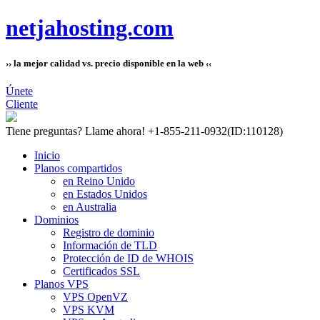
netjahosting.com
›› la mejor calidad vs. precio disponible en la web ‹‹
Únete
Cliente
Tiene preguntas?
Llame ahora! +1-855-211-0932
(ID:110128)
Inicio
Planos compartidos
en Reino Unido
en Estados Unidos
en Australia
Dominios
Registro de dominio
Información de TLD
Protección de ID de WHOIS
Certificados SSL
Planos VPS
VPS OpenVZ
VPS KVM