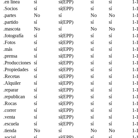
.en línea
sí
sí(EPP)
sí
sí
1-
.Socios
sí
sí(EPP)
sí
sí
1-
.partes
No
sí
No
No
1-
.partido
sí
sí(EPP)
sí
sí
1-
.mascota
No
sí
No
No
1-
.fotografía
sí
sí(EPP)
sí
sí
1-
.Fotos
sí
sí(EPP)
sí
sí
1-
.más
sí
sí(EPP)
sí
sí
1-
.prensa
sí
sí(EPP)
sí
sí
1-
.Producciones
sí
sí(EPP)
sí
sí
1-
.Propiedades
sí
sí(EPP)
sí
sí
1-
.Recetas
sí
sí(EPP)
sí
sí
1-
.Alquiler
sí
sí(EPP)
sí
sí
1-
.reparar
sí
sí(EPP)
sí
sí
1-
.
republican
sí
sí(EPP)
sí
sí
1-
.Rocas
sí
sí(EPP)
sí
sí
1-
.correr
sí
sí(EPP)
sí
sí
1-
.venta
sí
sí(EPP)
sí
sí
1-
.escuela
sí
sí(EPP)
sí
sí
1-
.tienda
No
sí
No
No
1-
.social
sí
sí(EPP)
sí
sí
1-