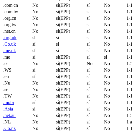
.com.cn
No
sí(EPP)
sí
No
1-
.com.tw
No
sí(EPP)
sí
No
1-
.org.cn
No
sí(EPP)
sí
No
1-
.org.tw
No
sí(EPP)
sí
No
1-
.net.cn
No
sí(EPP)
sí
No
1-
.org.uk
sí
sí
sí
No
1-
.Co.uk
sí
sí
sí
No
1-
.me.uk
sí
sí
sí
No
1-
.me
sí
sí(EPP)
sí
sí
1-
.es
No
sí(EPP)
No
No
1-
.WS
sí
sí(EPP)
sí
No
1-
.en
sí
sí(EPP)
sí
No
1-
.Nu
No
sí(EPP)
sí
No
1-
.se
No
sí(EPP)
sí
No
1-
.TW
No
sí(EPP)
sí
No
1-
.mobi
sí
sí(EPP)
sí
No
1-
.Asia
sí
sí(EPP)
sí
No
1-
.net.au
No
sí(EPP)
sí
No
1-
.NL
No
sí(EPP)
sí
No
1 
.Co.nz
No
sí(EPP)
sí
No
1-