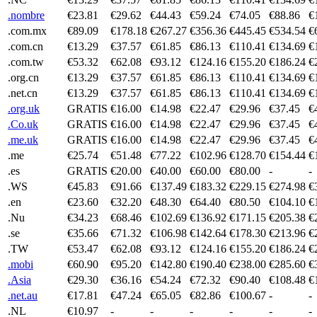
.nombre
€23.81
€29.62
€44.43
€59.24
€74.05
€88.86
€
.com.mx
€89.09
€178.18
€267.27
€356.36
€445.45
€534.54
€
.com.cn
€13.29
€37.57
€61.85
€86.13
€110.41
€134.69
€
.com.tw
€53.32
€62.08
€93.12
€124.16
€155.20
€186.24
€
.org.cn
€13.29
€37.57
€61.85
€86.13
€110.41
€134.69
€
.net.cn
€13.29
€37.57
€61.85
€86.13
€110.41
€134.69
€
.org.uk
GRATIS
€16.00
€14.98
€22.47
€29.96
€37.45
€
.Co.uk
GRATIS
€16.00
€14.98
€22.47
€29.96
€37.45
€
.me.uk
GRATIS
€16.00
€14.98
€22.47
€29.96
€37.45
€
.me
€25.74
€51.48
€77.22
€102.96
€128.70
€154.44
€
.es
GRATIS
€20.00
€40.00
€60.00
€80.00
-
-
.WS
€45.83
€91.66
€137.49
€183.32
€229.15
€274.98
€
.en
€23.60
€32.20
€48.30
€64.40
€80.50
€104.10
€
.Nu
€34.23
€68.46
€102.69
€136.92
€171.15
€205.38
€
.se
€35.66
€71.32
€106.98
€142.64
€178.30
€213.96
€
.TW
€53.47
€62.08
€93.12
€124.16
€155.20
€186.24
€
.mobi
€60.90
€95.20
€142.80
€190.40
€238.00
€285.60
€
.Asia
€29.30
€36.16
€54.24
€72.32
€90.40
€108.48
€
.net.au
€17.81
€47.24
€65.05
€82.86
€100.67
-
-
.NL
€10.97
-
-
-
-
-
-