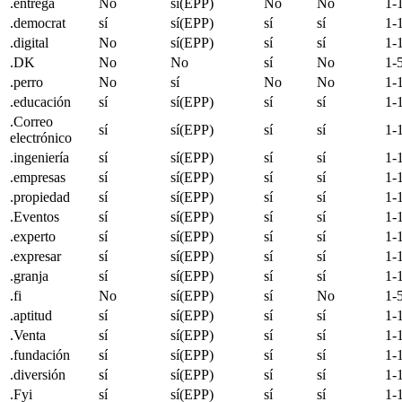
.entrega
No
sí(EPP)
No
No
1-
.
democrat
sí
sí(EPP)
sí
sí
1-
.digital
No
sí(EPP)
sí
sí
1-
.DK
No
No
sí
No
1-
.perro
No
sí
No
No
1-
.educación
sí
sí(EPP)
sí
sí
1-
.Correo
sí
sí(EPP)
sí
sí
1-
electrónico
.ingeniería
sí
sí(EPP)
sí
sí
1-
.empresas
sí
sí(EPP)
sí
sí
1-
.propiedad
sí
sí(EPP)
sí
sí
1-
.Eventos
sí
sí(EPP)
sí
sí
1-
.experto
sí
sí(EPP)
sí
sí
1-
.expresar
sí
sí(EPP)
sí
sí
1-
.granja
sí
sí(EPP)
sí
sí
1-
.fi
No
sí(EPP)
sí
No
1-
.aptitud
sí
sí(EPP)
sí
sí
1-
.Venta
sí
sí(EPP)
sí
sí
1-
.fundación
sí
sí(EPP)
sí
sí
1-
.diversión
sí
sí(EPP)
sí
sí
1-
.Fyi
sí
sí(EPP)
sí
sí
1-