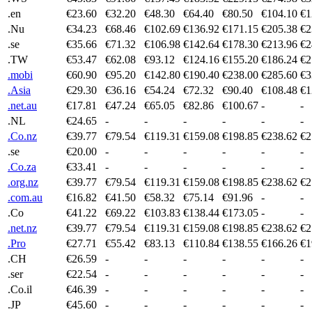
.en
€23.60
€32.20
€48.30
€64.40
€80.50
€104.10
€1
.Nu
€34.23
€68.46
€102.69
€136.92
€171.15
€205.38
€2
.se
€35.66
€71.32
€106.98
€142.64
€178.30
€213.96
€2
.TW
€53.47
€62.08
€93.12
€124.16
€155.20
€186.24
€2
.mobi
€60.90
€95.20
€142.80
€190.40
€238.00
€285.60
€3
.Asia
€29.30
€36.16
€54.24
€72.32
€90.40
€108.48
€1
.net.au
€17.81
€47.24
€65.05
€82.86
€100.67
-
-
.NL
€24.65
-
-
-
-
-
-
.Co.nz
€39.77
€79.54
€119.31
€159.08
€198.85
€238.62
€2
.se
€20.00
-
-
-
-
-
-
.Co.za
€33.41
-
-
-
-
-
-
.org.nz
€39.77
€79.54
€119.31
€159.08
€198.85
€238.62
€2
.com.au
€16.82
€41.50
€58.32
€75.14
€91.96
-
-
.Co
€41.22
€69.22
€103.83
€138.44
€173.05
-
-
.net.nz
€39.77
€79.54
€119.31
€159.08
€198.85
€238.62
€2
.Pro
€27.71
€55.42
€83.13
€110.84
€138.55
€166.26
€1
.CH
€26.59
-
-
-
-
-
-
.ser
€22.54
-
-
-
-
-
-
.Co.il
€46.39
-
-
-
-
-
-
.JP
€45.60
-
-
-
-
-
-