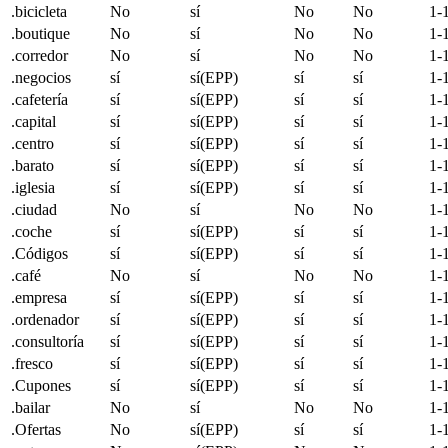
.bicicleta
No
sí
No
No
1-
.boutique
No
sí
No
No
1-
.corredor
No
sí
No
No
1-
.negocios
sí
sí(EPP)
sí
sí
1-
.cafetería
sí
sí(EPP)
sí
sí
1-
.capital
sí
sí(EPP)
sí
sí
1-
.centro
sí
sí(EPP)
sí
sí
1-
.barato
sí
sí(EPP)
sí
sí
1-
.iglesia
sí
sí(EPP)
sí
sí
1-
.ciudad
No
sí
No
No
1-
.coche
sí
sí(EPP)
sí
sí
1-
.Códigos
sí
sí(EPP)
sí
sí
1-
.café
No
sí
No
No
1-
.empresa
sí
sí(EPP)
sí
sí
1-
.ordenador
sí
sí(EPP)
sí
sí
1-
.consultoría
sí
sí(EPP)
sí
sí
1-
.fresco
sí
sí(EPP)
sí
sí
1-
.Cupones
sí
sí(EPP)
sí
sí
1-
.bailar
No
sí
No
No
1-
.Ofertas
No
sí(EPP)
sí
sí
1-