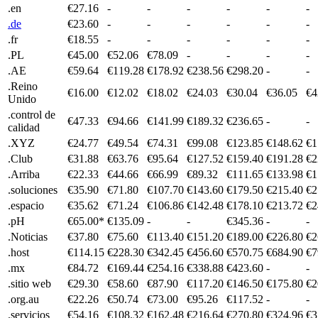
.en
€27.16
-
-
-
-
-
-
.de
€23.60
-
-
-
-
-
-
.fr
€18.55
-
-
-
-
-
-
.PL
€45.00
€52.06
€78.09
-
-
-
-
.AE
€59.64
€119.28
€178.92
€238.56
€298.20
-
-
.Reino
€16.00
€12.02
€18.02
€24.03
€30.04
€36.05
€4
Unido
.control de
€47.33
€94.66
€141.99
€189.32
€236.65
-
-
calidad
.XYZ
€24.77
€49.54
€74.31
€99.08
€123.85
€148.62
€1
.Club
€31.88
€63.76
€95.64
€127.52
€159.40
€191.28
€2
.Arriba
€22.33
€44.66
€66.99
€89.32
€111.65
€133.98
€1
.soluciones
€35.90
€71.80
€107.70
€143.60
€179.50
€215.40
€2
.espacio
€35.62
€71.24
€106.86
€142.48
€178.10
€213.72
€2
.pH
€65.00*
€135.09
-
-
€345.36
-
-
.Noticias
€37.80
€75.60
€113.40
€151.20
€189.00
€226.80
€2
.host
€114.15
€228.30
€342.45
€456.60
€570.75
€684.90
€7
.mx
€84.72
€169.44
€254.16
€338.88
€423.60
-
-
.sitio web
€29.30
€58.60
€87.90
€117.20
€146.50
€175.80
€2
.org.au
€22.26
€50.74
€73.00
€95.26
€117.52
-
-
.servicios
€54.16
€108.32
€162.48
€216.64
€270.80
€324.96
€3