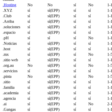
.Hosting
No
No
sí
No
1-
.XYZ
sí
sí(EPP)
sí
sí
1-
.Club
sí
sí(EPP)
sí
sí
1-
.Arriba
sí
sí(EPP)
sí
sí
1-
.soluciones
sí
sí(EPP)
sí
sí
1-
.espacio
sí
sí(EPP)
sí
sí
1-
.pH
sí
sí
sí
No
1-
.Noticias
sí
sí(EPP)
sí
sí
1-
.host
sí
sí(EPP)
sí
sí
1-
.mx
sí
sí(EPP)
sí
No
1-
.sitio web
sí
sí(EPP)
sí
sí
1-
.org.au
No
sí(EPP)
sí
No
1-
.servicios
sí
sí(EPP)
sí
sí
1-
.pinta
No
sí(EPP)
sí
No
1-
.sitio
sí
sí(EPP)
sí
sí
1-
.familia
sí
sí(EPP)
sí
sí
1-
.academia
sí
sí(EPP)
sí
sí
1-
.agencia
sí
sí(EPP)
sí
sí
1-
.
ai
sí
sí(EPP)
sí
No
2-
.Gangas
sí
sí(EPP)
sí
sí
1-