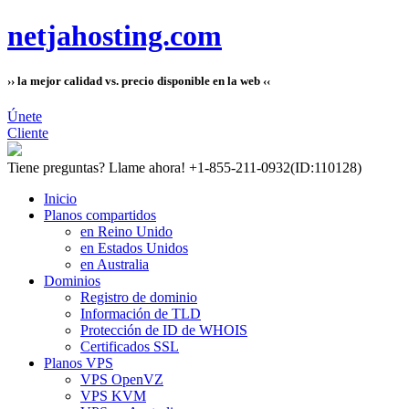
netjahosting.com
›› la mejor calidad vs. precio disponible en la web ‹‹
Únete
Cliente
Tiene preguntas?
Llame ahora! +1-855-211-0932
(ID:110128)
Inicio
Planos compartidos
en Reino Unido
en Estados Unidos
en Australia
Dominios
Registro de dominio
Información de TLD
Protección de ID de WHOIS
Certificados SSL
Planos VPS
VPS OpenVZ
VPS KVM