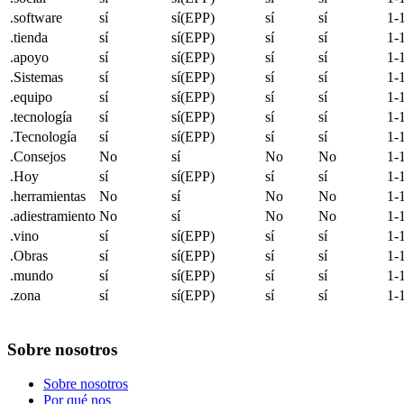
.software
sí
sí(EPP)
sí
sí
1-
.tienda
sí
sí(EPP)
sí
sí
1-
.apoyo
sí
sí(EPP)
sí
sí
1-
.Sistemas
sí
sí(EPP)
sí
sí
1-
.equipo
sí
sí(EPP)
sí
sí
1-
.tecnología
sí
sí(EPP)
sí
sí
1-
.Tecnología
sí
sí(EPP)
sí
sí
1-
.Consejos
No
sí
No
No
1-
.Hoy
sí
sí(EPP)
sí
sí
1-
.herramientas
No
sí
No
No
1-
.adiestramiento
No
sí
No
No
1-
.vino
sí
sí(EPP)
sí
sí
1-
.Obras
sí
sí(EPP)
sí
sí
1-
.mundo
sí
sí(EPP)
sí
sí
1-
.zona
sí
sí(EPP)
sí
sí
1-
Sobre nosotros
Sobre nosotros
Por qué nos