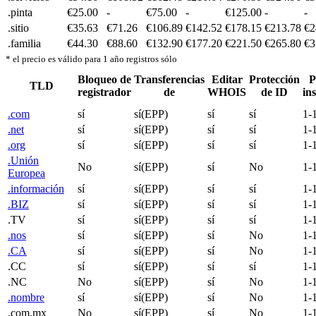
.pinta
€25.00
-
€75.00
-
€125.00
-
-
.sitio
€35.63
€71.26
€106.89
€142.52
€178.15
€213.78
€2
.familia
€44.30
€88.60
€132.90
€177.20
€221.50
€265.80
€3
* el precio es válido para 1 año registros sólo
Bloqueo de
Transferencias
Editar
Protección
P
TLD
registrador
de
WHOIS
de ID
in
.com
sí
sí(EPP)
sí
sí
1-
.net
sí
sí(EPP)
sí
sí
1-
.org
sí
sí(EPP)
sí
sí
1-
.Unión
No
sí(EPP)
sí
No
1-
Europea
.información
sí
sí(EPP)
sí
sí
1-
.BIZ
sí
sí(EPP)
sí
sí
1-
.TV
sí
sí(EPP)
sí
sí
1-
.nos
sí
sí(EPP)
sí
No
1-
.CA
sí
sí(EPP)
sí
No
1-
.CC
sí
sí(EPP)
sí
sí
1-
.NC
No
sí(EPP)
sí
No
1-
.nombre
sí
sí(EPP)
sí
No
1-
.com.mx
No
sí(EPP)
sí
No
1-