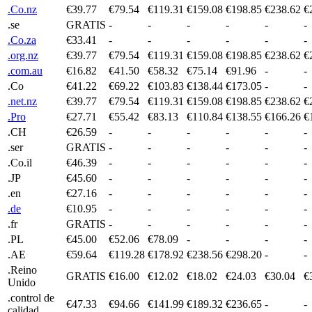
.Co.nz
€39.77
€79.54
€119.31
€159.08
€198.85
€238.62
€
.se
GRATIS
-
-
-
-
-
-
.Co.za
€33.41
-
-
-
-
-
-
.org.nz
€39.77
€79.54
€119.31
€159.08
€198.85
€238.62
€
.com.au
€16.82
€41.50
€58.32
€75.14
€91.96
-
-
.Co
€41.22
€69.22
€103.83
€138.44
€173.05
-
-
.net.nz
€39.77
€79.54
€119.31
€159.08
€198.85
€238.62
€
.Pro
€27.71
€55.42
€83.13
€110.84
€138.55
€166.26
€
.CH
€26.59
-
-
-
-
-
-
.ser
GRATIS
-
-
-
-
-
-
.Co.il
€46.39
-
-
-
-
-
-
.JP
€45.60
-
-
-
-
-
-
.en
€27.16
-
-
-
-
-
-
.de
€10.95
-
-
-
-
-
-
.fr
GRATIS
-
-
-
-
-
-
.PL
€45.00
€52.06
€78.09
-
-
-
-
.AE
€59.64
€119.28
€178.92
€238.56
€298.20
-
-
.Reino
GRATIS
€16.00
€12.02
€18.02
€24.03
€30.04
€
Unido
.control de
€47.33
€94.66
€141.99
€189.32
€236.65
-
-
calidad