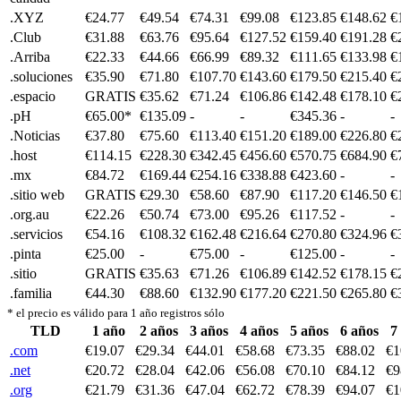
.XYZ
€24.77
€49.54
€74.31
€99.08
€123.85
€148.62
€
.Club
€31.88
€63.76
€95.64
€127.52
€159.40
€191.28
€
.Arriba
€22.33
€44.66
€66.99
€89.32
€111.65
€133.98
€
.soluciones
€35.90
€71.80
€107.70
€143.60
€179.50
€215.40
€
.espacio
GRATIS
€35.62
€71.24
€106.86
€142.48
€178.10
€
.pH
€65.00*
€135.09
-
-
€345.36
-
-
.Noticias
€37.80
€75.60
€113.40
€151.20
€189.00
€226.80
€
.host
€114.15
€228.30
€342.45
€456.60
€570.75
€684.90
€
.mx
€84.72
€169.44
€254.16
€338.88
€423.60
-
-
.sitio web
GRATIS
€29.30
€58.60
€87.90
€117.20
€146.50
€
.org.au
€22.26
€50.74
€73.00
€95.26
€117.52
-
-
.servicios
€54.16
€108.32
€162.48
€216.64
€270.80
€324.96
€
.pinta
€25.00
-
€75.00
-
€125.00
-
-
.sitio
GRATIS
€35.63
€71.26
€106.89
€142.52
€178.15
€
.familia
€44.30
€88.60
€132.90
€177.20
€221.50
€265.80
€
* el precio es válido para 1 año registros sólo
TLD
1 año
2 años
3 años
4 años
5 años
6 años
7
.com
€19.07
€29.34
€44.01
€58.68
€73.35
€88.02
€1
.net
€20.72
€28.04
€42.06
€56.08
€70.10
€84.12
€9
.org
€21.79
€31.36
€47.04
€62.72
€78.39
€94.07
€1