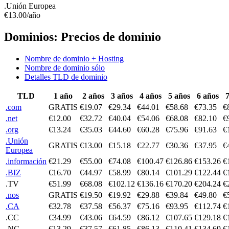
.Unión Europea
€
13.00
/año
Dominios: Precios de dominio
Nombre de dominio + Hosting
Nombre de dominio sólo
Detalles TLD de dominio
TLD
1 año
2 años
3 años
4 años
5 años
6 años
7
.com
GRATIS
€19.07
€29.34
€44.01
€58.68
€73.35
€
.net
€12.00
€32.72
€40.04
€54.06
€68.08
€82.10
€
.org
€13.24
€35.03
€44.60
€60.28
€75.96
€91.63
€
.Unión
GRATIS
€13.00
€15.18
€22.77
€30.36
€37.95
€
Europea
.información
€21.29
€55.00
€74.08
€100.47
€126.86
€153.26
€
.BIZ
€16.70
€44.97
€58.99
€80.14
€101.29
€122.44
€
.TV
€51.99
€68.08
€102.12
€136.16
€170.20
€204.24
€
.nos
GRATIS
€19.50
€19.92
€29.88
€39.84
€49.80
€
.CA
€32.78
€37.58
€56.37
€75.16
€93.95
€112.74
€
.CC
€34.99
€43.06
€64.59
€86.12
€107.65
€129.18
€
.NC
€13.29
€37.57
€61.85
€86.13
€110.41
€134.69
€