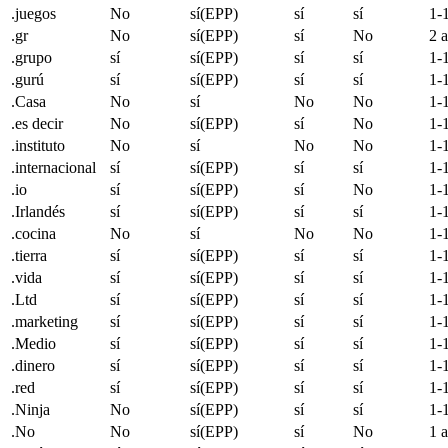
.juegos
No
sí(EPP)
sí
sí
1-
.gr
No
sí(EPP)
sí
No
2 
.grupo
sí
sí(EPP)
sí
sí
1-
.gurú
sí
sí(EPP)
sí
sí
1-
.Casa
No
sí
No
No
1-
.es decir
No
sí(EPP)
sí
No
1-
.instituto
No
sí
No
No
1-
.internacional
sí
sí(EPP)
sí
sí
1-
.
io
sí
sí(EPP)
sí
No
1-
.Irlandés
sí
sí(EPP)
sí
sí
1-
.cocina
No
sí
No
No
1-
.tierra
sí
sí(EPP)
sí
sí
1-
.vida
sí
sí(EPP)
sí
sí
1-
.Ltd
sí
sí(EPP)
sí
sí
1-
.marketing
sí
sí(EPP)
sí
sí
1-
.Medio
sí
sí(EPP)
sí
sí
1-
.dinero
sí
sí(EPP)
sí
sí
1-
.red
sí
sí(EPP)
sí
sí
1-
.Ninja
No
sí(EPP)
sí
sí
1-
.No
No
sí(EPP)
sí
No
1 