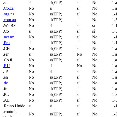
.se
sí
sí(EPP)
sí
No
1 
.Co.za
No
sí
sí
No
1 
.org.nz
No
sí(EPP)
sí
No
1-
.com.au
No
sí(EPP)
sí
No
1-
.We.BS
No
sí
sí
sí
1-
.Co
sí
sí(EPP)
sí
sí
1-
.net.nz
No
sí(EPP)
sí
No
1-
.Pro
sí
sí(EPP)
sí
No
1-
.CH
No
sí(EPP)
sí
No
1 
.ser
sí
sí(EPP)
No
No
1 
.Co.il
No
sí(EPP)
sí
No
1 
.RU
No
sí
No
No
1 
.JP
No
sí
sí
No
1 
.en
No
sí(EPP)
sí
No
1 
.de
No
sí(EPP)
sí
No
1 
.fr
No
sí(EPP)
sí
No
1 
.PL
No
sí(EPP)
sí
No
1-
.AE
No
sí(EPP)
sí
No
1-
.Reino Unido
sí
sí
sí
No
1-
.control de
No
sí(EPP)
sí
No
1-
calidad