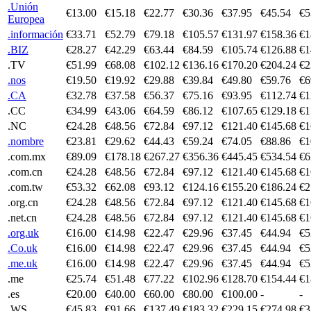
.Unión
€13.00
€15.18
€22.77
€30.36
€37.95
€45.54
€5
Europea
.información
€33.71
€52.79
€79.18
€105.57
€131.97
€158.36
€1
.BIZ
€28.27
€42.29
€63.44
€84.59
€105.74
€126.88
€1
.TV
€51.99
€68.08
€102.12
€136.16
€170.20
€204.24
€2
.nos
€19.50
€19.92
€29.88
€39.84
€49.80
€59.76
€6
.CA
€32.78
€37.58
€56.37
€75.16
€93.95
€112.74
€1
.CC
€34.99
€43.06
€64.59
€86.12
€107.65
€129.18
€1
.NC
€24.28
€48.56
€72.84
€97.12
€121.40
€145.68
€1
.nombre
€23.81
€29.62
€44.43
€59.24
€74.05
€88.86
€1
.com.mx
€89.09
€178.18
€267.27
€356.36
€445.45
€534.54
€6
.com.cn
€24.28
€48.56
€72.84
€97.12
€121.40
€145.68
€1
.com.tw
€53.32
€62.08
€93.12
€124.16
€155.20
€186.24
€2
.org.cn
€24.28
€48.56
€72.84
€97.12
€121.40
€145.68
€1
.net.cn
€24.28
€48.56
€72.84
€97.12
€121.40
€145.68
€1
.org.uk
€16.00
€14.98
€22.47
€29.96
€37.45
€44.94
€5
.Co.uk
€16.00
€14.98
€22.47
€29.96
€37.45
€44.94
€5
.me.uk
€16.00
€14.98
€22.47
€29.96
€37.45
€44.94
€5
.me
€25.74
€51.48
€77.22
€102.96
€128.70
€154.44
€1
.es
€20.00
€40.00
€60.00
€80.00
€100.00
-
-
.WS
€45.83
€91.66
€137.49
€183.32
€229.15
€274.98
€3