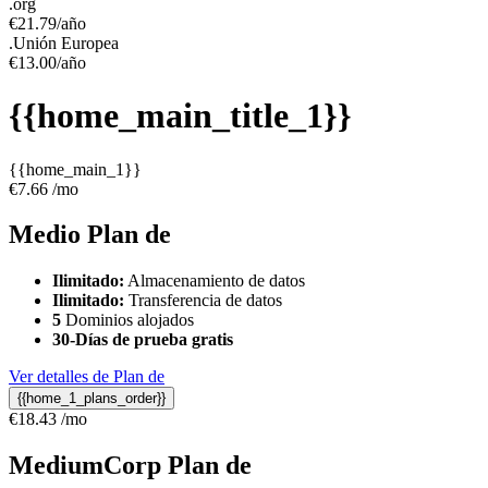
.org
€
21.79
/año
.Unión Europea
€
13.00
/año
{{home_main_title_1}}
{{home_main_1}}
€
7.66
/mo
Medio
Plan de
Ilimitado:
Almacenamiento de datos
Ilimitado:
Transferencia de datos
5
Dominios alojados
30-Días de prueba gratis
Ver detalles de Plan de
{{home_1_plans_order}}
€
18.43
/mo
MediumCorp
Plan de