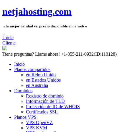
netjahosting.com
›› la mejor calidad vs. precio disponible en la web ‹‹
Únete
Cliente
Tiene preguntas?
Llame ahora! +1-855-211-0932
(ID:110128)
Inicio
Planos compartidos
en Reino Unido
en Estados Unidos
en Australia
Dominios
Registro de dominio
Información de TLD
Protección de ID de WHOIS
Certificados SSL
Planos VPS
VPS OpenVZ
VPS KVM