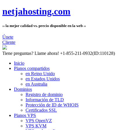
netjahosting.com
›› la mejor calidad vs. precio disponible en la web ‹‹
Únete
Cliente
Tiene preguntas?
Llame ahora! +1-855-211-0932
(ID:110128)
Inicio
Planos compartidos
en Reino Unido
en Estados Unidos
en Australia
Dominios
Registro de dominio
Información de TLD
Protección de ID de WHOIS
Certificados SSL
Planos VPS
VPS OpenVZ
VPS KVM