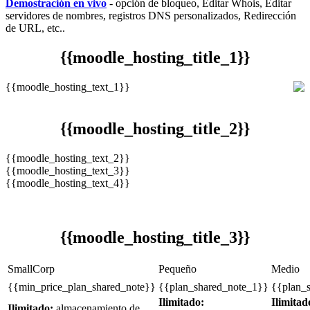
Demostración en vivo
- opción de bloqueo, Editar Whois, Editar
servidores de nombres, registros DNS personalizados, Redirección
de URL, etc..
{{
moodle_hosting_title_1
}}
{{
moodle_hosting_text_1
}}
{{
moodle_hosting_title_2
}}
{{
moodle_hosting_text_2
}}
{{
moodle_hosting_text_3
}}
{{
moodle_hosting_text_4
}}
{{
moodle_hosting_title_3
}}
SmallCorp
Pequeño
Medio
{{
min_price_plan_shared_note
}}
{{
plan_shared_note_1
}}
{{
plan_
Ilimitado:
Ilimitad
Ilimitado:
almacenamiento de