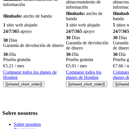
almacenamiento de
almacen
información
información
informac
Ilimitado:
ancho de
Ilimitad
Ilimitado:
ancho de banda
banda
banda
1
sitio web alojado
1
sitio web alojado
5
sitios 
24/7/365
apoyo
24/7/365
apoyo
24/7/365
30
Días
30
Días
30
Días
Garantía de devolución
Garantía
Garantía de devolución de dinero
de dinero
de diner
30
-Día
30
-Día
30
-Día
Prueba gratuita
Prueba gratuita
Prueba g
€
5.21
/ mes
€
5.91
/ mes
€
7.66
/ 
Comparar todos los planes de
Comparar todos los
Comparar
Hosting
planes de Hosting
planes d
{{
shared_short_order
}}
{{
shared_short_order
}}
{{
shared
Sobre nosotros
Sobre nosotros