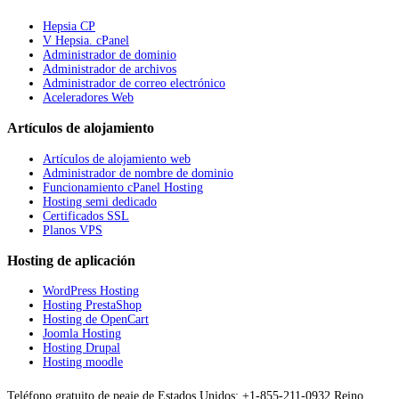
Hepsia CP
V Hepsia. cPanel
Administrador de dominio
Administrador de archivos
Administrador de correo electrónico
Aceleradores Web
Artículos de alojamiento
Artículos de alojamiento web
Administrador de nombre de dominio
Funcionamiento cPanel Hosting
Hosting semi dedicado
Certificados SSL
Planos VPS
Hosting de aplicación
WordPress Hosting
Hosting PrestaShop
Hosting de OpenCart
Joomla Hosting
Hosting Drupal
Hosting moodle
Teléfono gratuito de peaje de Estados Unidos: +1-855-211-0932
Reino