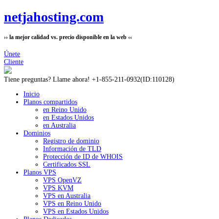
netjahosting.com
›› la mejor calidad vs. precio disponible en la web ‹‹
Únete
Cliente
Tiene preguntas?
Llame ahora! +1-855-211-0932
(ID:110128)
Inicio
Planos compartidos
en Reino Unido
en Estados Unidos
en Australia
Dominios
Registro de dominio
Información de TLD
Protección de ID de WHOIS
Certificados SSL
Planos VPS
VPS OpenVZ
VPS KVM
VPS en Australia
VPS en Reino Unido
VPS en Estados Unidos