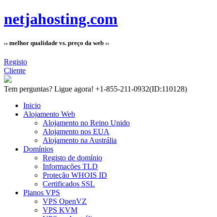
netjahosting.com
›› melhor qualidade vs. preço da web ‹‹
Registo
Cliente
Tem perguntas?
Ligue agora! +1-855-211-0932
(ID:110128)
Inicio
Alojamento Web
Alojamento no Reino Unido
Alojamento nos EUA
Alojamento na Austrália
Domínios
Registo de domínio
Informações TLD
Proteção WHOIS ID
Certificados SSL
Planos VPS
VPS OpenVZ
VPS KVM