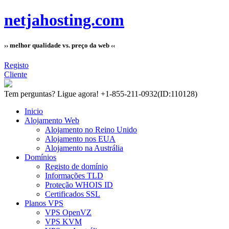
netjahosting.com
›› melhor qualidade vs. preço da web ‹‹
Registo
Cliente
Tem perguntas?
Ligue agora! +1-855-211-0932
(ID:110128)
Inicio
Alojamento Web
Alojamento no Reino Unido
Alojamento nos EUA
Alojamento na Austrália
Domínios
Registo de domínio
Informações TLD
Proteção WHOIS ID
Certificados SSL
Planos VPS
VPS OpenVZ
VPS KVM