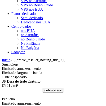
VPS na Austrália
VPS no Reino Unido
VPS nos EUA
Planos dedicados
Semi dedicado
Dedicado nos EUA
Centro dados
nos EUA
na Austrália
no Reino Unido
Na Finlândia
Na Bulgária
Comprar
Inicio
⁄
{{article_reseller_hosting_title_2}}
SmallCorp
Ilimitado
armazenamento
Ilimitado
largura de banda
1
site hospedado
30-Dias de teste gratuito
€
5.21
/ mês
ordem agora
Pequeno
Ilimitado
armazenamento