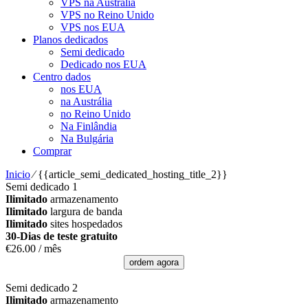
VPS na Austrália
VPS no Reino Unido
VPS nos EUA
Planos dedicados
Semi dedicado
Dedicado nos EUA
Centro dados
nos EUA
na Austrália
no Reino Unido
Na Finlândia
Na Bulgária
Comprar
Inicio
⁄
{{article_semi_dedicated_hosting_title_2}}
Semi dedicado 1
Ilimitado
armazenamento
Ilimitado
largura de banda
Ilimitado
sites hospedados
30-Dias de teste gratuito
€
26.00
/ mês
ordem agora
Semi dedicado 2
Ilimitado
armazenamento