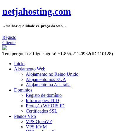
netjahosting.com
›› melhor qualidade vs. preço da web ‹‹
Registo
Cliente
Tem perguntas?
Ligue agora! +1-855-211-0932
(ID:110128)
Inicio
Alojamento Web
Alojamento no Reino Unido
Alojamento nos EUA
Alojamento na Austrália
Domínios
Registo de domínio
Informações TLD
Proteção WHOIS ID
Certificados SSL
Planos VPS
VPS OpenVZ
VPS KVM