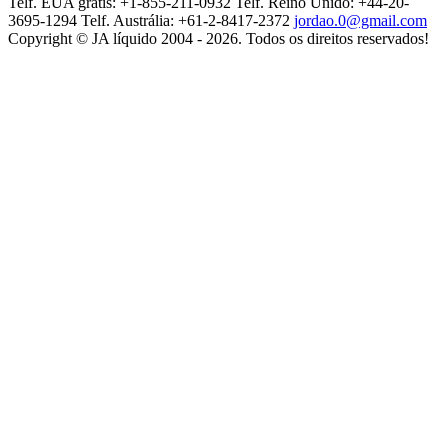
Telf. EUA grátis: +1-855-211-0932
Telf. Reino Unido: +44-20-
3695-1294
Telf. Austrália: +61-2-8417-2372
jordao.0@gmail.com
Copyright © JA líquido 2004 - 2026. Todos os direitos reservados!