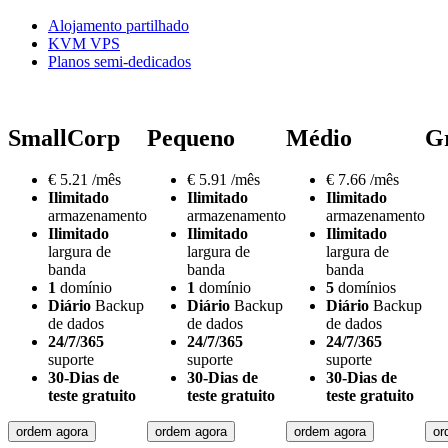
Alojamento partilhado
KVM VPS
Planos semi-dedicados
SmallCorp
Pequeno
Médio
G
€
5.21
/mês
€
5.91
/mês
€
7.66
/mês
Ilimitado
Ilimitado
Ilimitado
armazenamento
armazenamento
armazenamento
Ilimitado
Ilimitado
Ilimitado
largura de
largura de
largura de
banda
banda
banda
1
domínio
1
domínio
5
domínios
Diário
Backup
Diário
Backup
Diário
Backup
de dados
de dados
de dados
24/7/365
24/7/365
24/7/365
suporte
suporte
suporte
30-Dias de
30-Dias de
30-Dias de
teste gratuito
teste gratuito
teste gratuito
ordem agora
ordem agora
ordem agora
or