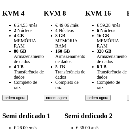
KVM 4
KVM 8
KVM 16
€
24.53
/mês
€
49.06
/mês
€
59.28
/mês
2
Núcleos
4
Núcleos
6
Núcleos
4 GB
8 GB
16 GB
MEMÓRIA
MEMÓRIA
MEMÓRIA
RAM
RAM
RAM
80 GB
160 GB
320 GB
Armazenamento
Armazenamento
Armazenamento
de dados
de dados
de dados
4 TB
5 TB
6 TB
Transferência de
Transferência de
Transferência de
dados
dados
dados
Completo de
Completo de
Completo de
raiz
raiz
raiz
ordem agora
ordem agora
ordem agora
Semi dedicado 1
Semi dedicado 2
€
26.00
/mês
€
36.00
/mês