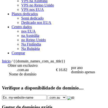
VPS na Austrália
VPS no Reino Unido
VPS nos EUA
Planos dedicados
Semi dedicado
Dedicado nos EUA
Centro dados
nos EUA
na Austrália
no Reino Unido
Na Finlândia
Na Bulgária
Comprar
Inicio
⁄
{{domain_names_com_au_title}}
Obter um exclusivo
por ano
.com.au
€
16.82
domínio apenas
Nome de domínio
Verifique a disponibilidade do domínio....
Gestor de domínios grátis