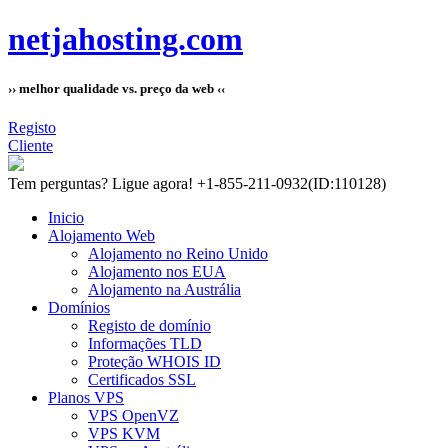
netjahosting.com
›› melhor qualidade vs. preço da web ‹‹
Registo
Cliente
Tem perguntas?
Ligue agora! +1-855-211-0932
(ID:110128)
Inicio
Alojamento Web
Alojamento no Reino Unido
Alojamento nos EUA
Alojamento na Austrália
Domínios
Registo de domínio
Informações TLD
Proteção WHOIS ID
Certificados SSL
Planos VPS
VPS OpenVZ
VPS KVM