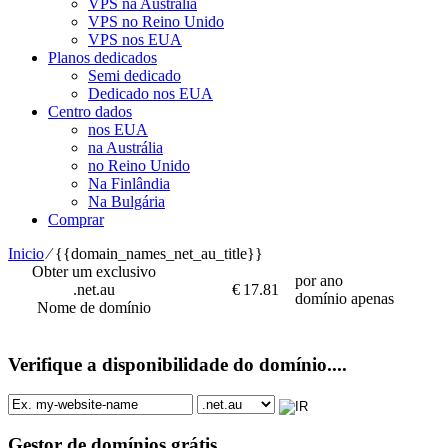
VPS na Austrália
VPS no Reino Unido
VPS nos EUA
Planos dedicados
Semi dedicado
Dedicado nos EUA
Centro dados
nos EUA
na Austrália
no Reino Unido
Na Finlândia
Na Bulgária
Comprar
Inicio
⁄
{{domain_names_net_au_title}}
Obter um exclusivo
por ano
.net.au
€
17.81
domínio apenas
Nome de domínio
Verifique a disponibilidade do domínio....
Gestor de domínios grátis