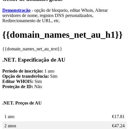
Demonstração
- opção de bloqueio, editar Whois, Alterar
servidores de nome, registos DNS personalizados,
Redirecionamento de URL, etc.
{{domain_names_net_au_h1}}
{{domain_names_net_au_text}}
.NET. Especificação de AU
Período de inscrição:
1 ano
Opção de transferência:
Sim
Editar WHOIS:
Sim
Proteção de ID:
Não
.NET. Preços de AU
1 ano
€
17.81
2 anos
€
47.24