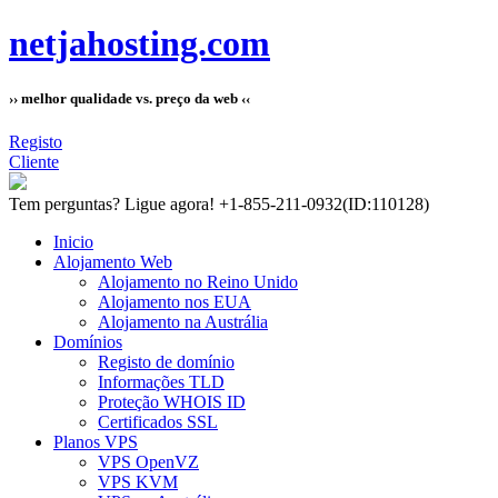
netjahosting.com
›› melhor qualidade vs. preço da web ‹‹
Registo
Cliente
Tem perguntas?
Ligue agora! +1-855-211-0932
(ID:110128)
Inicio
Alojamento Web
Alojamento no Reino Unido
Alojamento nos EUA
Alojamento na Austrália
Domínios
Registo de domínio
Informações TLD
Proteção WHOIS ID
Certificados SSL
Planos VPS
VPS OpenVZ
VPS KVM