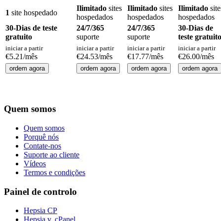
Ilimitado
sites
Ilimitado
sites
Ilimitado
site
1
site hospedado
hospedados
hospedados
hospedados
30-Dias de teste
24/7/365
24/7/365
30-Dias de
gratuito
suporte
suporte
teste gratuit
iniciar a partir
iniciar a partir
iniciar a partir
iniciar a partir
€
5.21
/mês
€
24.53
/mês
€
17.77
/mês
€
26.00
/mês
ordem agora
ordem agora
ordem agora
ordem agora
Quem somos
Quem somos
Porquê nós
Contate-nos
Suporte ao cliente
Vídeos
Termos e condições
Painel de controlo
Hepsia CP
Hepsia v. cPanel