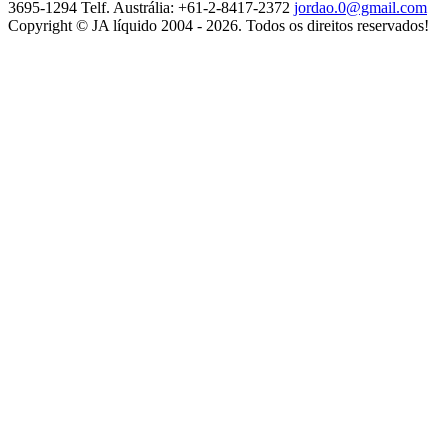
3695-1294
Telf. Austrália: +61-2-8417-2372
jordao.0@gmail.com
Copyright © JA líquido 2004 - 2026. Todos os direitos reservados!