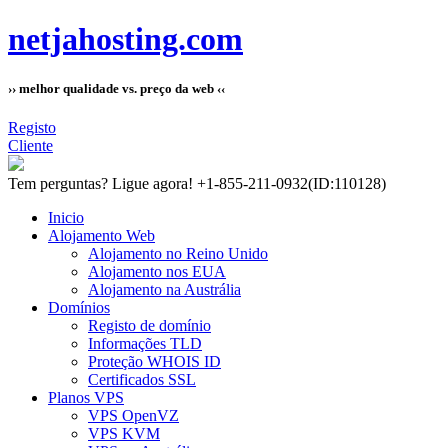
netjahosting.com
›› melhor qualidade vs. preço da web ‹‹
Registo
Cliente
Tem perguntas?
Ligue agora! +1-855-211-0932
(ID:110128)
Inicio
Alojamento Web
Alojamento no Reino Unido
Alojamento nos EUA
Alojamento na Austrália
Domínios
Registo de domínio
Informações TLD
Proteção WHOIS ID
Certificados SSL
Planos VPS
VPS OpenVZ
VPS KVM