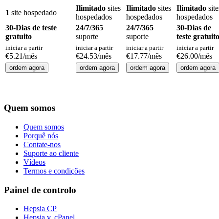
Ilimitado
sites
Ilimitado
sites
Ilimitado
site
1
site hospedado
hospedados
hospedados
hospedados
30-Dias de teste
24/7/365
24/7/365
30-Dias de
gratuito
suporte
suporte
teste gratuit
iniciar a partir
iniciar a partir
iniciar a partir
iniciar a partir
€
5.21
/mês
€
24.53
/mês
€
17.77
/mês
€
26.00
/mês
ordem agora
ordem agora
ordem agora
ordem agora
Quem somos
Quem somos
Porquê nós
Contate-nos
Suporte ao cliente
Vídeos
Termos e condições
Painel de controlo
Hepsia CP
Hepsia v. cPanel