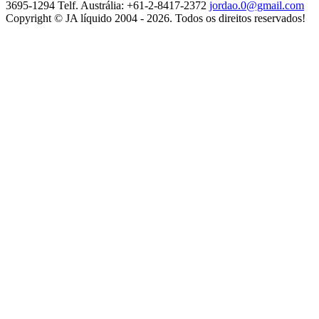
3695-1294
Telf. Austrália: +61-2-8417-2372
jordao.0@gmail.com
Copyright © JA líquido 2004 - 2026. Todos os direitos reservados!