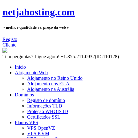
netjahosting.com
›› melhor qualidade vs. preço da web ‹‹
Registo
Cliente
Tem perguntas?
Ligue agora! +1-855-211-0932
(ID:110128)
Inicio
Alojamento Web
Alojamento no Reino Unido
Alojamento nos EUA
Alojamento na Austrália
Domínios
Registo de domínio
Informações TLD
Proteção WHOIS ID
Certificados SSL
Planos VPS
VPS OpenVZ
VPS KVM