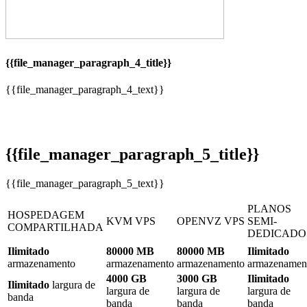
{{file_manager_paragraph_4_title}}
{{file_manager_paragraph_4_text}}
{{file_manager_paragraph_5_title}}
{{file_manager_paragraph_5_text}}
PLANOS
HOSPEDAGEM
KVM VPS
OPENVZ VPS
SEMI-
COMPARTILHADA
DEDICADO
Ilimitado
80000 MB
80000 MB
Ilimitado
armazenamento
armazenamento
armazenamento
armazenamen
4000 GB
3000 GB
Ilimitado
Ilimitado
largura de
largura de
largura de
largura de
banda
banda
banda
banda