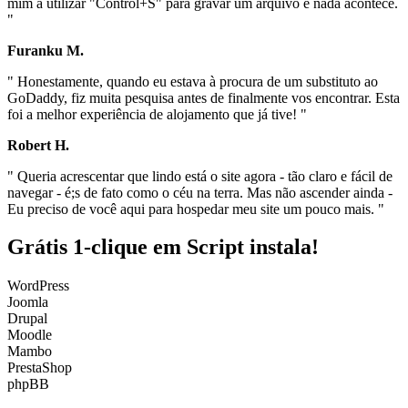
mim a utilizar "Control+S" para gravar um arquivo e nada acontece.
"
Furanku M.
" Honestamente, quando eu estava à procura de um substituto ao
GoDaddy, fiz muita pesquisa antes de finalmente vos encontrar. Esta
foi a melhor experiência de alojamento que já tive! "
Robert H.
" Queria acrescentar que lindo está o site agora - tão claro e fácil de
navegar - é;s de fato como o céu na terra. Mas não ascender ainda -
Eu preciso de você aqui para hospedar meu site um pouco mais. "
Grátis 1-clique em Script instala!
WordPress
Joomla
Drupal
Moodle
Mambo
PrestaShop
phpBB