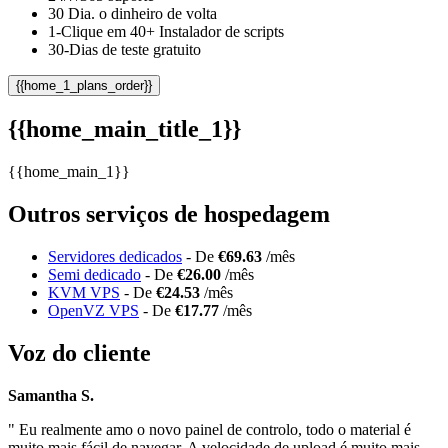
30 Dia. o dinheiro de volta
1-Clique em 40+ Instalador de scripts
30-Dias de teste gratuito
{{home_1_plans_order}}
{{home_main_title_1}}
{{home_main_1}}
Outros serviços de hospedagem
Servidores dedicados
- De
€69.63
/mês
Semi dedicado
- De
€26.00
/mês
KVM VPS
- De
€24.53
/mês
OpenVZ VPS
- De
€17.77
/mês
Voz do cliente
Samantha S.
" Eu realmente amo o novo painel de controlo, todo o material é
muito mais fácil de navegar. A velocidade de upload é muito mais