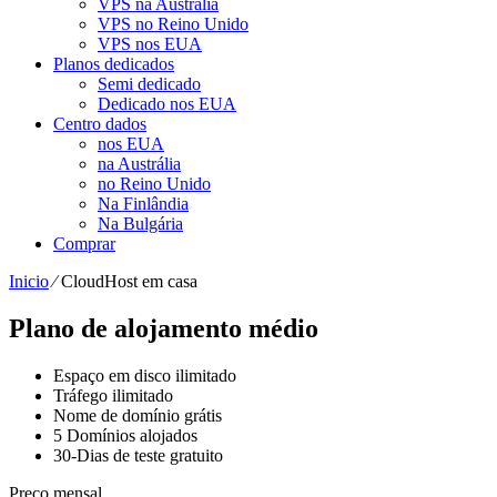
VPS na Austrália
VPS no Reino Unido
VPS nos EUA
Planos dedicados
Semi dedicado
Dedicado nos EUA
Centro dados
nos EUA
na Austrália
no Reino Unido
Na Finlândia
Na Bulgária
Comprar
Inicio
⁄
CloudHost em casa
Plano de alojamento médio
Espaço em disco ilimitado
Tráfego ilimitado
Nome de domínio grátis
5 Domínios alojados
30-Dias de teste gratuito
Preço mensal