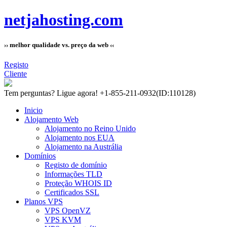
netjahosting.com
›› melhor qualidade vs. preço da web ‹‹
Registo
Cliente
Tem perguntas?
Ligue agora! +1-855-211-0932
(ID:110128)
Inicio
Alojamento Web
Alojamento no Reino Unido
Alojamento nos EUA
Alojamento na Austrália
Domínios
Registo de domínio
Informações TLD
Proteção WHOIS ID
Certificados SSL
Planos VPS
VPS OpenVZ
VPS KVM