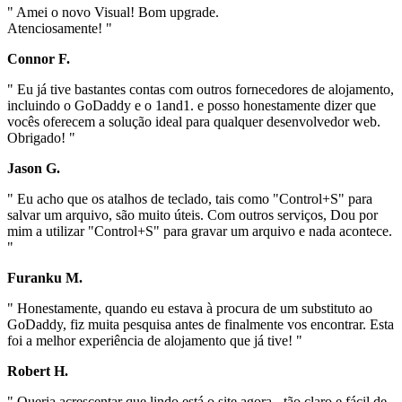
" Amei o novo Visual! Bom upgrade.
Atenciosamente! "
Connor F.
" Eu já tive bastantes contas com outros fornecedores de alojamento,
incluindo o GoDaddy e o 1and1. e posso honestamente dizer que
vocês oferecem a solução ideal para qualquer desenvolvedor web.
Obrigado! "
Jason G.
" Eu acho que os atalhos de teclado, tais como "Control+S" para
salvar um arquivo, são muito úteis. Com outros serviços, Dou por
mim a utilizar "Control+S" para gravar um arquivo e nada acontece.
"
Furanku M.
" Honestamente, quando eu estava à procura de um substituto ao
GoDaddy, fiz muita pesquisa antes de finalmente vos encontrar. Esta
foi a melhor experiência de alojamento que já tive! "
Robert H.
" Queria acrescentar que lindo está o site agora - tão claro e fácil de