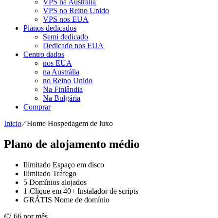
VPS na Austrália
VPS no Reino Unido
VPS nos EUA
Planos dedicados
Semi dedicado
Dedicado nos EUA
Centro dados
nos EUA
na Austrália
no Reino Unido
Na Finlândia
Na Bulgária
Comprar
Inicio
⁄
Home Hospedagem de luxo
Plano de alojamento médio
Ilimitado
Espaço em disco
Ilimitado
Tráfego
5
Domínios alojados
1-Clique em
40+ Instalador de scripts
GRÁTIS
Nome de domínio
€
7.66
por mês