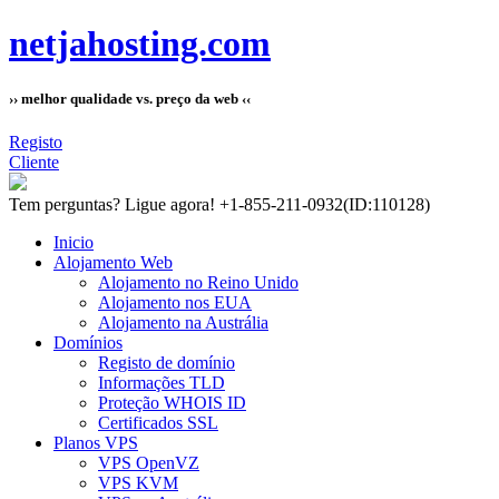
netjahosting.com
›› melhor qualidade vs. preço da web ‹‹
Registo
Cliente
Tem perguntas?
Ligue agora! +1-855-211-0932
(ID:110128)
Inicio
Alojamento Web
Alojamento no Reino Unido
Alojamento nos EUA
Alojamento na Austrália
Domínios
Registo de domínio
Informações TLD
Proteção WHOIS ID
Certificados SSL
Planos VPS
VPS OpenVZ
VPS KVM