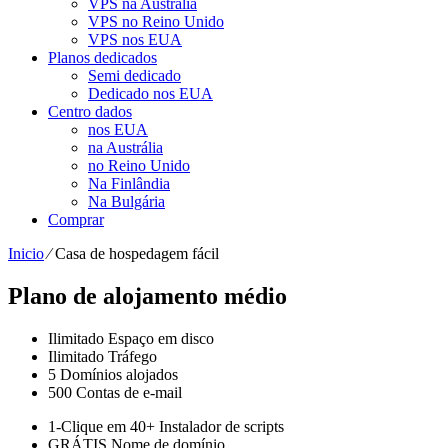
VPS na Austrália
VPS no Reino Unido
VPS nos EUA
Planos dedicados
Semi dedicado
Dedicado nos EUA
Centro dados
nos EUA
na Austrália
no Reino Unido
Na Finlândia
Na Bulgária
Comprar
Inicio
⁄
Casa de hospedagem fácil
Plano de alojamento médio
Ilimitado
Espaço em disco
Ilimitado
Tráfego
5
Domínios alojados
500
Contas de e-mail
1-Clique em
40+ Instalador de scripts
GRÁTIS
Nome de domínio