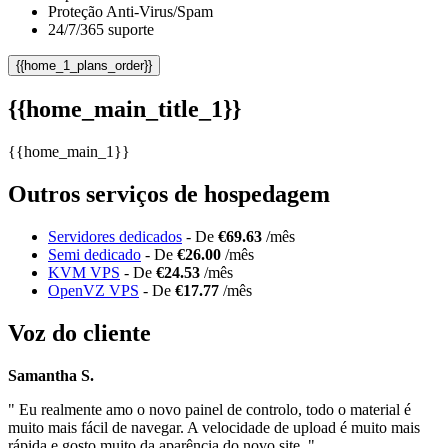
Proteção Anti-Virus/Spam
24/7/365 suporte
{{home_1_plans_order}}
{{home_main_title_1}}
{{home_main_1}}
Outros serviços de hospedagem
Servidores dedicados
- De
€69.63
/mês
Semi dedicado
- De
€26.00
/mês
KVM VPS
- De
€24.53
/mês
OpenVZ VPS
- De
€17.77
/mês
Voz do cliente
Samantha S.
" Eu realmente amo o novo painel de controlo, todo o material é
muito mais fácil de navegar. A velocidade de upload é muito mais
rápida e gosto muito da aparência do novo site. "