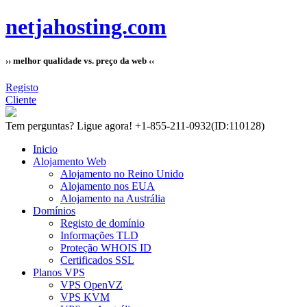
netjahosting.com
›› melhor qualidade vs. preço da web ‹‹
Registo
Cliente
Tem perguntas?
Ligue agora! +1-855-211-0932
(ID:110128)
Inicio
Alojamento Web
Alojamento no Reino Unido
Alojamento nos EUA
Alojamento na Austrália
Domínios
Registo de domínio
Informações TLD
Proteção WHOIS ID
Certificados SSL
Planos VPS
VPS OpenVZ
VPS KVM