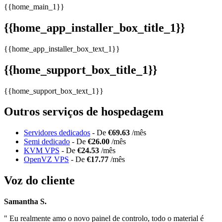
{{home_main_1}}
{{home_app_installer_box_title_1}}
{{home_app_installer_box_text_1}}
{{home_support_box_title_1}}
{{home_support_box_text_1}}
Outros serviços de hospedagem
Servidores dedicados
- De
€69.63
/mês
Semi dedicado
- De
€26.00
/mês
KVM VPS
- De
€24.53
/mês
OpenVZ VPS
- De
€17.77
/mês
Voz do cliente
Samantha S.
" Eu realmente amo o novo painel de controlo, todo o material é