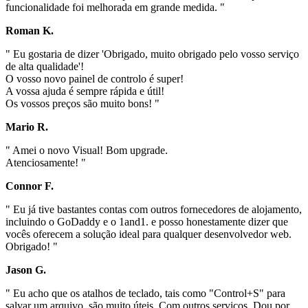
funcionalidade foi melhorada em grande medida. "
Roman K.
" Eu gostaria de dizer 'Obrigado, muito obrigado pelo vosso serviço
de alta qualidade'!
O vosso novo painel de controlo é super!
A vossa ajuda é sempre rápida e útil!
Os vossos preços são muito bons! "
Mario R.
" Amei o novo Visual! Bom upgrade.
Atenciosamente! "
Connor F.
" Eu já tive bastantes contas com outros fornecedores de alojamento,
incluindo o GoDaddy e o 1and1. e posso honestamente dizer que
vocês oferecem a solução ideal para qualquer desenvolvedor web.
Obrigado! "
Jason G.
" Eu acho que os atalhos de teclado, tais como "Control+S" para
salvar um arquivo, são muito úteis. Com outros serviços, Dou por