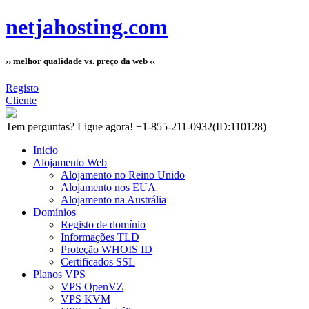
netjahosting.com
›› melhor qualidade vs. preço da web ‹‹
Registo
Cliente
Tem perguntas?
Ligue agora! +1-855-211-0932
(ID:110128)
Inicio
Alojamento Web
Alojamento no Reino Unido
Alojamento nos EUA
Alojamento na Austrália
Domínios
Registo de domínio
Informações TLD
Proteção WHOIS ID
Certificados SSL
Planos VPS
VPS OpenVZ
VPS KVM