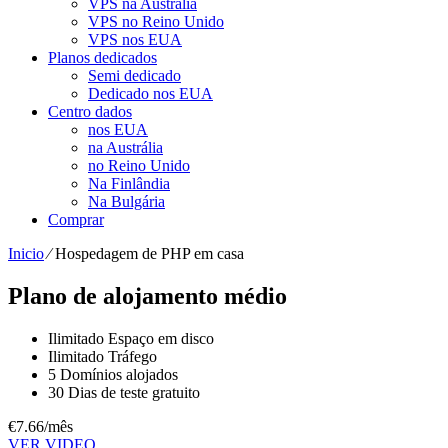
VPS na Austrália
VPS no Reino Unido
VPS nos EUA
Planos dedicados
Semi dedicado
Dedicado nos EUA
Centro dados
nos EUA
na Austrália
no Reino Unido
Na Finlândia
Na Bulgária
Comprar
Inicio
⁄
Hospedagem de PHP em casa
Plano de alojamento médio
Ilimitado
Espaço em disco
Ilimitado
Tráfego
5
Domínios alojados
30 Dias de teste gratuito
€
7.66
/mês
VER VIDEO