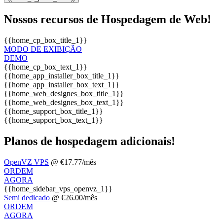
Nossos recursos de Hospedagem de Web!
{{home_cp_box_title_1}}
MODO DE EXIBIÇÃO
DEMO
{{home_cp_box_text_1}}
{{home_app_installer_box_title_1}}
{{home_app_installer_box_text_1}}
{{home_web_designes_box_title_1}}
{{home_web_designes_box_text_1}}
{{home_support_box_title_1}}
{{home_support_box_text_1}}
Planos de hospedagem adicionais!
OpenVZ VPS
@ €17.77/mês
ORDEM
AGORA
{{home_sidebar_vps_openvz_1}}
Semi dedicado
@ €26.00/mês
ORDEM
AGORA