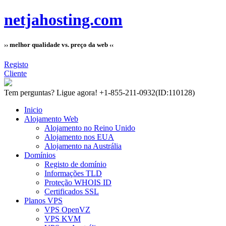
netjahosting.com
›› melhor qualidade vs. preço da web ‹‹
Registo
Cliente
Tem perguntas?
Ligue agora! +1-855-211-0932
(ID:110128)
Inicio
Alojamento Web
Alojamento no Reino Unido
Alojamento nos EUA
Alojamento na Austrália
Domínios
Registo de domínio
Informações TLD
Proteção WHOIS ID
Certificados SSL
Planos VPS
VPS OpenVZ
VPS KVM