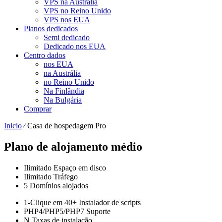
VPS na Austrália
VPS no Reino Unido
VPS nos EUA
Planos dedicados
Semi dedicado
Dedicado nos EUA
Centro dados
nos EUA
na Austrália
no Reino Unido
Na Finlândia
Na Bulgária
Comprar
Inicio
⁄
Casa de hospedagem Pro
Plano de alojamento médio
Ilimitado
Espaço em disco
Ilimitado
Tráfego
5
Domínios alojados
1-Clique em
40+ Instalador de scripts
PHP4/PHP5/PHP7
Suporte
N
Taxas de instalação