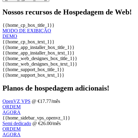
Nossos recursos de Hospedagem de Web!
{{home_cp_box_title_1}}
MODO DE EXIBIÇÃO
DEMO
{{home_cp_box_text_1}}
{{home_app_installer_box_title_1}}
{{home_app_installer_box_text_1}}
{{home_web_designes_box_title_1}}
{{home_web_designes_box_text_1}}
{{home_support_box_title_1}}
{{home_support_box_text_1}}
Planos de hospedagem adicionais!
OpenVZ VPS
@ €17.77/mês
ORDEM
AGORA
{{home_sidebar_vps_openvz_1}}
Semi dedicado
@ €26.00/mês
ORDEM
AGORA