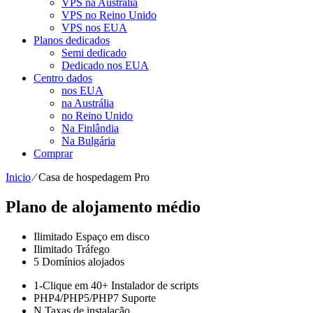
VPS na Austrália
VPS no Reino Unido
VPS nos EUA
Planos dedicados
Semi dedicado
Dedicado nos EUA
Centro dados
nos EUA
na Austrália
no Reino Unido
Na Finlândia
Na Bulgária
Comprar
Inicio
⁄
Casa de hospedagem Pro
Plano de alojamento médio
Ilimitado
Espaço em disco
Ilimitado
Tráfego
5
Domínios alojados
1-Clique em
40+ Instalador de scripts
PHP4/PHP5/PHP7
Suporte
N
Taxas de instalação