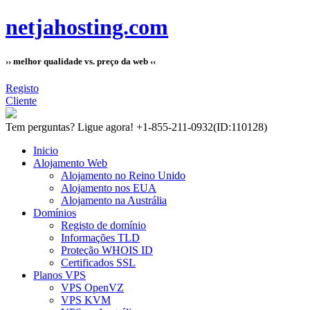
netjahosting.com
›› melhor qualidade vs. preço da web ‹‹
Registo
Cliente
Tem perguntas?
Ligue agora! +1-855-211-0932
(ID:110128)
Inicio
Alojamento Web
Alojamento no Reino Unido
Alojamento nos EUA
Alojamento na Austrália
Domínios
Registo de domínio
Informações TLD
Proteção WHOIS ID
Certificados SSL
Planos VPS
VPS OpenVZ
VPS KVM