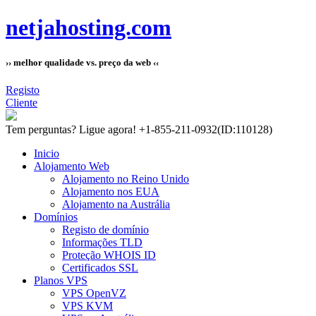
netjahosting.com
›› melhor qualidade vs. preço da web ‹‹
Registo
Cliente
Tem perguntas?
Ligue agora! +1-855-211-0932
(ID:110128)
Inicio
Alojamento Web
Alojamento no Reino Unido
Alojamento nos EUA
Alojamento na Austrália
Domínios
Registo de domínio
Informações TLD
Proteção WHOIS ID
Certificados SSL
Planos VPS
VPS OpenVZ
VPS KVM