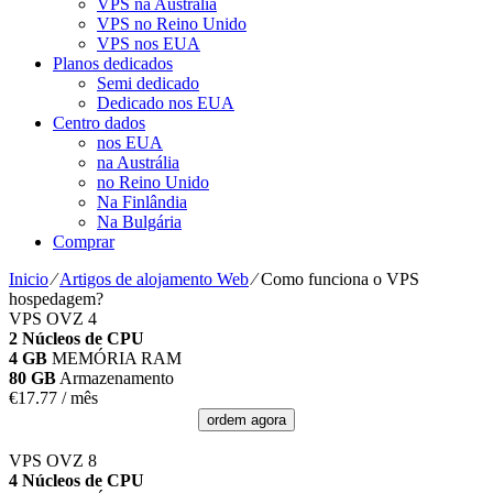
VPS na Austrália
VPS no Reino Unido
VPS nos EUA
Planos dedicados
Semi dedicado
Dedicado nos EUA
Centro dados
nos EUA
na Austrália
no Reino Unido
Na Finlândia
Na Bulgária
Comprar
Inicio
⁄
Artigos de alojamento Web
⁄
Como funciona o VPS
hospedagem?
VPS OVZ 4
2 Núcleos de CPU
4 GB
MEMÓRIA RAM
80 GB
Armazenamento
€
17.77
/ mês
ordem agora
VPS OVZ 8
4 Núcleos de CPU