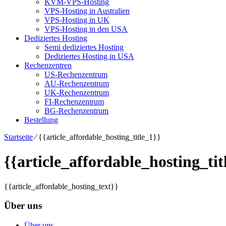
KVM-VPS-Hosting
VPS-Hosting in Australien
VPS-Hosting in UK
VPS-Hosting in den USA
Dediziertes Hosting
Semi dediziertes Hosting
Dediziertes Hosting in USA
Rechenzentren
US-Rechenzentrum
AU-Rechenzentrum
UK-Rechenzentrum
FI-Rechenzentrum
BG-Rechenzentrum
Bestellung
Startseite
⁄
{{article_affordable_hosting_title_1}}
{{article_affordable_hosting_tit
{{article_affordable_hosting_text}}
Über uns
Über uns