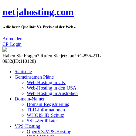
netjahosting.com
›› die beste Qualität-Vs. Preis auf der Web ‹‹
Anmelden
CP-Login
Haben Sie Fragen?
Rufen Sie jetzt an! +1-855-211-
0932
(ID:110128)
Startseite
Gemeinsamen Pläne
Web-Hosting in UK
Web-Hosting in den USA
Web-Hosting in Australien
Domain-Namen
Domain-Registrierung
TLD-Informationen
WHOIS-ID-Schutz
SSL-Zertifikate
VPS-Hosting
OpenVZ-VPS-Hosting