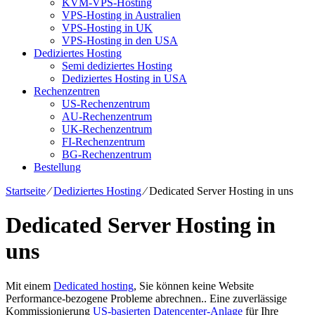
KVM-VPS-Hosting
VPS-Hosting in Australien
VPS-Hosting in UK
VPS-Hosting in den USA
Dediziertes Hosting
Semi dediziertes Hosting
Dediziertes Hosting in USA
Rechenzentren
US-Rechenzentrum
AU-Rechenzentrum
UK-Rechenzentrum
FI-Rechenzentrum
BG-Rechenzentrum
Bestellung
Startseite
⁄
Dediziertes Hosting
⁄
Dedicated Server Hosting in uns
Dedicated Server Hosting in
uns
Mit einem
Dedicated hosting
, Sie können keine Website
Performance-bezogene Probleme abrechnen.. Eine zuverlässige
Kommissionierung
US-basierten Datencenter-Anlage
für Ihre