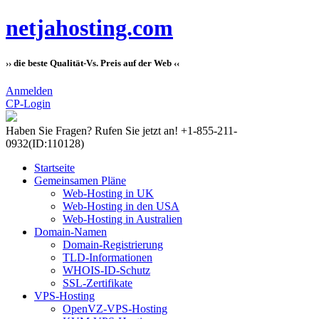
netjahosting.com
›› die beste Qualität-Vs. Preis auf der Web ‹‹
Anmelden
CP-Login
Haben Sie Fragen?
Rufen Sie jetzt an! +1-855-211-
0932
(ID:110128)
Startseite
Gemeinsamen Pläne
Web-Hosting in UK
Web-Hosting in den USA
Web-Hosting in Australien
Domain-Namen
Domain-Registrierung
TLD-Informationen
WHOIS-ID-Schutz
SSL-Zertifikate
VPS-Hosting
OpenVZ-VPS-Hosting