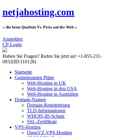
netjahosting.com
›› die beste Qualität-Vs. Preis auf der Web ‹‹
Anmelden
CP-Login
Haben Sie Fragen?
Rufen Sie jetzt an! +1-855-211-
0932
(ID:110128)
Startseite
Gemeinsamen Pläne
Web-Hosting in UK
Web-Hosting in den USA
Web-Hosting in Australien
Domain-Namen
Domain-Registrierung
TLD-Informationen
WHOIS-ID-Schutz
SSL-Zertifikate
VPS-Hosting
OpenVZ-VPS-Hosting