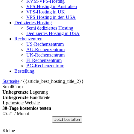
KVM-VPS-Hosting
VPS-Hosting in Australien
VPS-Hosting in UK
VPS-Hosting in den USA
Dediziertes Hosting
Semi dediziertes Hosting
Dediziertes Hosting in USA
Rechenzentren
US-Rechenzentrum
AU-Rechenzentrum
UK-Rechenzentrum
FI-Rechenzentrum
BG-Rechenzentrum
Bestellung
Startseite
⁄
{{article_best_hosting_title_2}}
SmallCorp
Unbegrenzte
Lagerung
Unbegrenzte
Bandbreite
1
gehostete Website
30-Tage kostenlos testen
€
5.21
/ Monat
Jetzt bestellen
Kleine