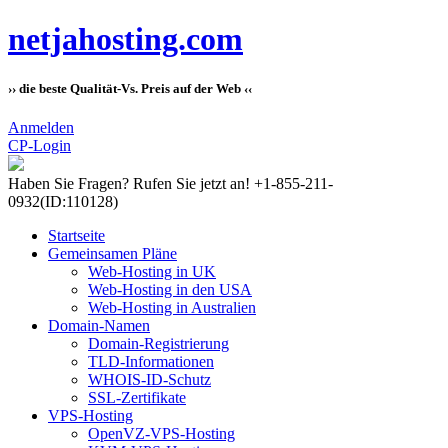
netjahosting.com
›› die beste Qualität-Vs. Preis auf der Web ‹‹
Anmelden
CP-Login
Haben Sie Fragen?
Rufen Sie jetzt an! +1-855-211-
0932
(ID:110128)
Startseite
Gemeinsamen Pläne
Web-Hosting in UK
Web-Hosting in den USA
Web-Hosting in Australien
Domain-Namen
Domain-Registrierung
TLD-Informationen
WHOIS-ID-Schutz
SSL-Zertifikate
VPS-Hosting
OpenVZ-VPS-Hosting