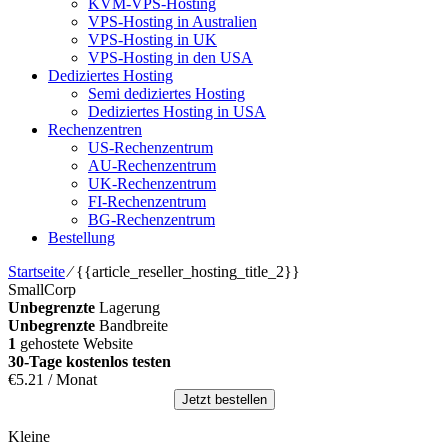
KVM-VPS-Hosting
VPS-Hosting in Australien
VPS-Hosting in UK
VPS-Hosting in den USA
Dediziertes Hosting
Semi dediziertes Hosting
Dediziertes Hosting in USA
Rechenzentren
US-Rechenzentrum
AU-Rechenzentrum
UK-Rechenzentrum
FI-Rechenzentrum
BG-Rechenzentrum
Bestellung
Startseite
⁄
{{article_reseller_hosting_title_2}}
SmallCorp
Unbegrenzte
Lagerung
Unbegrenzte
Bandbreite
1
gehostete Website
30-Tage kostenlos testen
€
5.21
/ Monat
Jetzt bestellen
Kleine