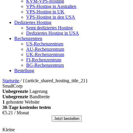
KVM-VPS-Hosting
VPS-Hosting in Australien
VPS-Hosting in UK
VPS-Hosting in den USA
Dediziertes Hosting
Semi dediziertes Hosting
Dediziertes Hosting in USA
Rechenzentren
US-Rechenzentrum
AU-Rechenzentrum
UK-Rechenzentrum
FI-Rechenzentrum
BG-Rechenzentrum
Bestellung
Startseite
⁄
{{article_shared_hosting_title_2}}
SmallCorp
Unbegrenzte
Lagerung
Unbegrenzte
Bandbreite
1
gehostete Website
30-Tage kostenlos testen
€
5.21
/ Monat
Jetzt bestellen
Kleine