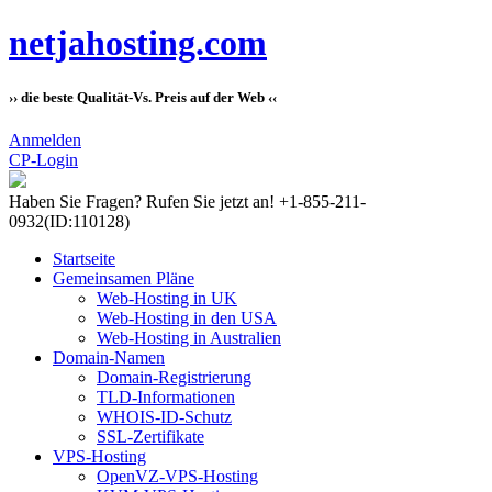
netjahosting.com
›› die beste Qualität-Vs. Preis auf der Web ‹‹
Anmelden
CP-Login
Haben Sie Fragen?
Rufen Sie jetzt an! +1-855-211-
0932
(ID:110128)
Startseite
Gemeinsamen Pläne
Web-Hosting in UK
Web-Hosting in den USA
Web-Hosting in Australien
Domain-Namen
Domain-Registrierung
TLD-Informationen
WHOIS-ID-Schutz
SSL-Zertifikate
VPS-Hosting
OpenVZ-VPS-Hosting