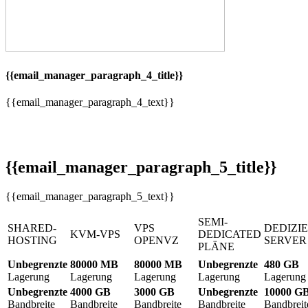
{{email_manager_paragraph_4_title}}
{{email_manager_paragraph_4_text}}
{{email_manager_paragraph_5_title}}
{{email_manager_paragraph_5_text}}
SEMI-
SHARED-
VPS
DEDIZI
KVM-VPS
DEDICATED
HOSTING
OPENVZ
SERVER
PLÄNE
Unbegrenzte
80000 MB
80000 MB
Unbegrenzte
480 GB
Lagerung
Lagerung
Lagerung
Lagerung
Lagerung
Unbegrenzte
4000 GB
3000 GB
Unbegrenzte
10000 G
Bandbreite
Bandbreite
Bandbreite
Bandbreite
Bandbreit