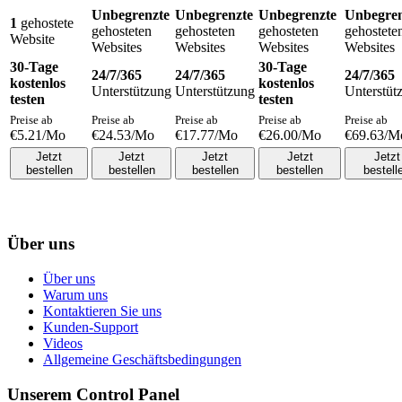
Unbegrenzte
Unbegrenzte
Unbegrenzte
Unbegren
1
gehostete
gehosteten
gehosteten
gehosteten
gehostete
Website
Websites
Websites
Websites
Websites
30-Tage
30-Tage
24/7/365
24/7/365
24/7/365
kostenlos
kostenlos
Unterstützung
Unterstützung
Unterstüt
testen
testen
Preise ab
Preise ab
Preise ab
Preise ab
Preise ab
€
5.21
/Mo
€
24.53
/Mo
€
17.77
/Mo
€
26.00
/Mo
€
69.63
/M
Jetzt
Jetzt
Jetzt
Jetzt
Jetzt
bestellen
bestellen
bestellen
bestellen
bestell
Über uns
Über uns
Warum uns
Kontaktieren Sie uns
Kunden-Support
Videos
Allgemeine Geschäftsbedingungen
Unserem Control Panel