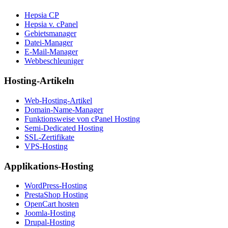
Hepsia CP
Hepsia v. cPanel
Gebietsmanager
Datei-Manager
E-Mail-Manager
Webbeschleuniger
Hosting-Artikeln
Web-Hosting-Artikel
Domain-Name-Manager
Funktionsweise von cPanel Hosting
Semi-Dedicated Hosting
SSL-Zertifikate
VPS-Hosting
Applikations-Hosting
WordPress-Hosting
PrestaShop Hosting
OpenCart hosten
Joomla-Hosting
Drupal-Hosting