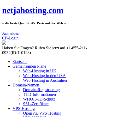
netjahosting.com
›› die beste Qualität-Vs. Preis auf der Web ‹‹
Anmelden
CP-Login
Haben Sie Fragen?
Rufen Sie jetzt an! +1-855-211-
0932
(ID:110128)
Startseite
Gemeinsamen Pläne
Web-Hosting in UK
Web-Hosting in den USA
Web-Hosting in Australien
Domain-Namen
Domain-Registrierung
TLD-Informationen
WHOIS-ID-Schutz
SSL-Zertifikate
VPS-Hosting
OpenVZ-VPS-Hosting