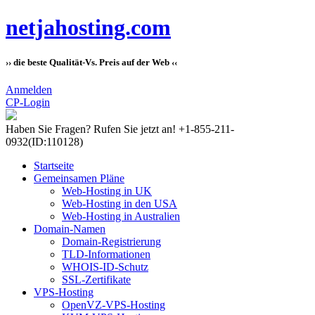
netjahosting.com
›› die beste Qualität-Vs. Preis auf der Web ‹‹
Anmelden
CP-Login
Haben Sie Fragen?
Rufen Sie jetzt an! +1-855-211-
0932
(ID:110128)
Startseite
Gemeinsamen Pläne
Web-Hosting in UK
Web-Hosting in den USA
Web-Hosting in Australien
Domain-Namen
Domain-Registrierung
TLD-Informationen
WHOIS-ID-Schutz
SSL-Zertifikate
VPS-Hosting
OpenVZ-VPS-Hosting