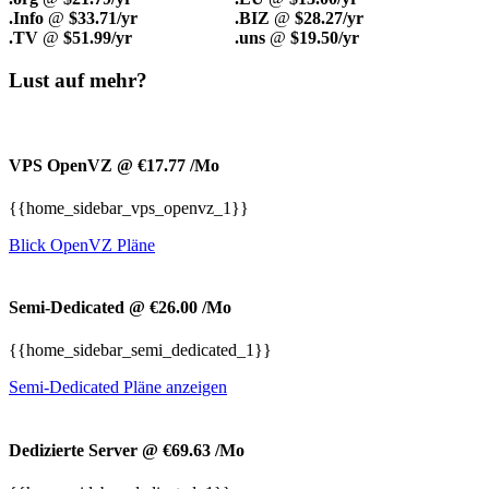
.Info
@
$33.71/yr
.BIZ
@
$28.27/yr
.TV
@
$51.99/yr
.uns
@
$19.50/yr
Lust auf mehr?
VPS OpenVZ @ €17.77
/Mo
{{home_sidebar_vps_openvz_1}}
Blick OpenVZ Pläne
Semi-Dedicated @ €26.00
/Mo
{{home_sidebar_semi_dedicated_1}}
Semi-Dedicated Pläne anzeigen
Dedizierte Server @ €69.63
/Mo