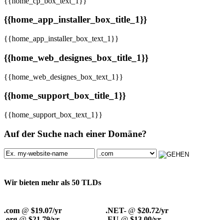
{{home_cp_box_text_1}}
{{home_app_installer_box_title_1}}
{{home_app_installer_box_text_1}}
{{home_web_designes_box_title_1}}
{{home_web_designes_box_text_1}}
{{home_support_box_title_1}}
{{home_support_box_text_1}}
Auf der Suche nach einer Domäne?
Wir bieten mehr als 50 TLDs
.com
@
$19.07/yr
.NET-
@
$20.72/yr
.org
@
$21.79/yr
.EU
@
$13.00/yr