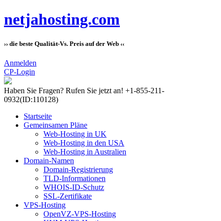
netjahosting.com
›› die beste Qualität-Vs. Preis auf der Web ‹‹
Anmelden
CP-Login
Haben Sie Fragen?
Rufen Sie jetzt an! +1-855-211-
0932
(ID:110128)
Startseite
Gemeinsamen Pläne
Web-Hosting in UK
Web-Hosting in den USA
Web-Hosting in Australien
Domain-Namen
Domain-Registrierung
TLD-Informationen
WHOIS-ID-Schutz
SSL-Zertifikate
VPS-Hosting
OpenVZ-VPS-Hosting