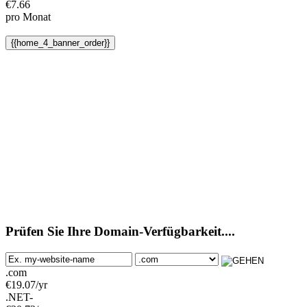
€
7.66
pro Monat
{{home_4_banner_order}}
Prüfen Sie Ihre Domain-Verfügbarkeit....
.com
€
19.07
/yr
.NET-