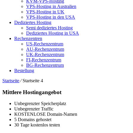
KVM-VPS-Hosting
VPS-Hosting in Australien
VPS-Hosting in UK
VPS-Hosting in den USA
Dediziertes Hosting
Semi dediziertes Hosting
Dediziertes Hosting in USA
Rechenzentren
US-Rechenzentrum
AU-Rechenzentrum
UK-Rechenzentrum
FI-Rechenzentrum
BG-Rechenzentrum
Bestellung
Startseite
⁄
Startseite 4
Mittlere Hostingangebot
Unbegrenzter Speicherplatz
Unbegrenzter Traffic
KOSTENLOSE Domain-Namen
5 Domains gehostet
30 Tage kostenlos testen