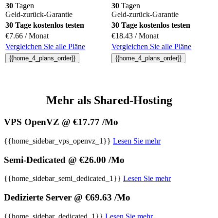
30
Tagen
30
Tagen
Geld-zurück-Garantie
Geld-zurück-Garantie
30 Tage kostenlos testen
30 Tage kostenlos testen
€
7.66
/ Monat
€
18.43
/ Monat
Vergleichen Sie alle Pläne
Vergleichen Sie alle Pläne
{{home_4_plans_order}}
{{home_4_plans_order}}
Mehr als Shared-Hosting
VPS OpenVZ @ €17.77 /Mo
{{home_sidebar_vps_openvz_1}}
Lesen Sie mehr
Semi-Dedicated @ €26.00 /Mo
{{home_sidebar_semi_dedicated_1}}
Lesen Sie mehr
Dedizierte Server @ €69.63 /Mo
{{home_sidebar_dedicated_1}}
Lesen Sie mehr