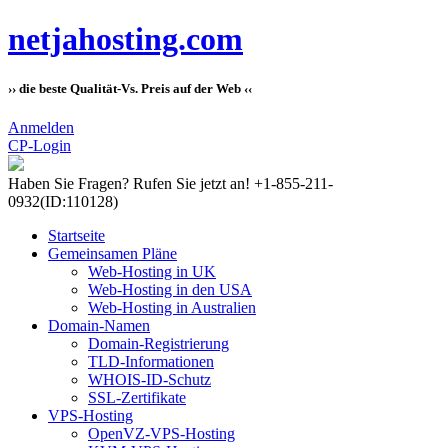
netjahosting.com
›› die beste Qualität-Vs. Preis auf der Web ‹‹
Anmelden
CP-Login
Haben Sie Fragen?
Rufen Sie jetzt an! +1-855-211-
0932
(ID:110128)
Startseite
Gemeinsamen Pläne
Web-Hosting in UK
Web-Hosting in den USA
Web-Hosting in Australien
Domain-Namen
Domain-Registrierung
TLD-Informationen
WHOIS-ID-Schutz
SSL-Zertifikate
VPS-Hosting
OpenVZ-VPS-Hosting