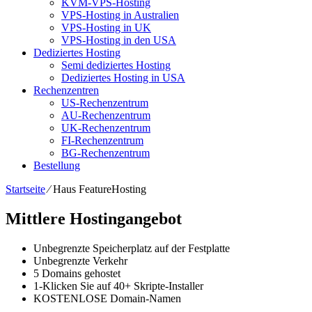
KVM-VPS-Hosting
VPS-Hosting in Australien
VPS-Hosting in UK
VPS-Hosting in den USA
Dediziertes Hosting
Semi dediziertes Hosting
Dediziertes Hosting in USA
Rechenzentren
US-Rechenzentrum
AU-Rechenzentrum
UK-Rechenzentrum
FI-Rechenzentrum
BG-Rechenzentrum
Bestellung
Startseite
⁄
Haus FeatureHosting
Mittlere Hostingangebot
Unbegrenzte
Speicherplatz auf der Festplatte
Unbegrenzte
Verkehr
5
Domains gehostet
1-Klicken Sie auf
40+ Skripte-Installer
KOSTENLOSE
Domain-Namen