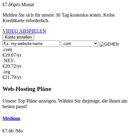
€
7.66
pro Monat
Melden Sie sich für unsere 30 Tag kostenlos testen. Keine
Kreditkarte erforderlich.
VIDEO ABSPIELEN
Konto erstellen
.com
€
19.07
/yr
.NET-
€
20.72
/yr
.org
€
21.79
/yr
Web-Hosting
Pläne
Unsere Top Pläne anzeigen. Wählen Sie diejenige, die Ihnen am
besten passt!
Medium
€
7.66
/Mo