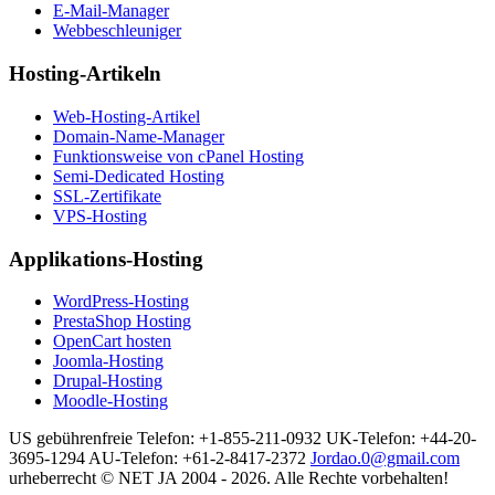
E-Mail-Manager
Webbeschleuniger
Hosting-Artikeln
Web-Hosting-Artikel
Domain-Name-Manager
Funktionsweise von cPanel Hosting
Semi-Dedicated Hosting
SSL-Zertifikate
VPS-Hosting
Applikations-Hosting
WordPress-Hosting
PrestaShop Hosting
OpenCart hosten
Joomla-Hosting
Drupal-Hosting
Moodle-Hosting
US gebührenfreie Telefon: +1-855-211-0932
UK-Telefon: +44-20-
3695-1294
AU-Telefon: +61-2-8417-2372
Jordao.0@gmail.com
urheberrecht © NET JA 2004 - 2026. Alle Rechte vorbehalten!