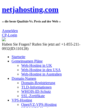
netjahosting.com
›› die beste Qualität-Vs. Preis auf der Web ‹‹
Anmelden
CP-Login
Haben Sie Fragen?
Rufen Sie jetzt an! +1-855-211-
0932
(ID:110128)
Startseite
Gemeinsamen Pläne
Web-Hosting in UK
Web-Hosting in den USA
Web-Hosting in Australien
Domain-Namen
Domain-Registrierung
TLD-Informationen
WHOIS-ID-Schutz
SSL-Zertifikate
VPS-Hosting
OpenVZ-VPS-Hosting