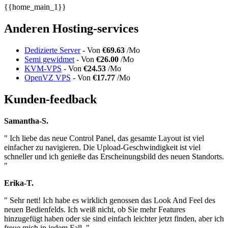
{{home_main_1}}
Anderen Hosting-services
Dedizierte Server
- Von
€69.63
/Mo
Semi gewidmet
- Von
€26.00
/Mo
KVM-VPS
- Von
€24.53
/Mo
OpenVZ VPS
- Von
€17.77
/Mo
Kunden-feedback
Samantha-S.
" Ich liebe das neue Control Panel, das gesamte Layout ist viel
einfacher zu navigieren. Die Upload-Geschwindigkeit ist viel
schneller und ich genieße das Erscheinungsbild des neuen Standorts.
"
Erika-T.
" Sehr nett! Ich habe es wirklich genossen das Look And Feel des
neuen Bedienfelds. Ich weiß nicht, ob Sie mehr Features
hinzugefügt haben oder sie sind einfach leichter jetzt finden, aber ich
freue mich in jedem Fall. "