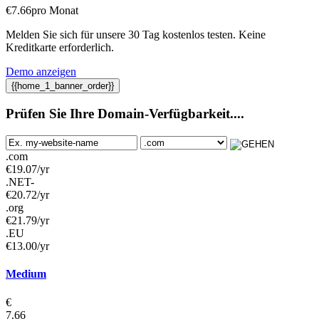
€
7.66
pro Monat
Melden Sie sich für unsere 30 Tag kostenlos testen. Keine
Kreditkarte erforderlich.
Demo anzeigen
{{home_1_banner_order}}
Prüfen Sie Ihre Domain-Verfügbarkeit....
.com
€
19.07
/yr
.NET-
€
20.72
/yr
.org
€
21.79
/yr
.EU
€
13.00
/yr
Medium
€
7.66