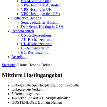
KVM-VPS-Hosting
VPS-Hosting in Australien
VPS-Hosting in UK
VPS-Hosting in den USA
Dediziertes Hosting
Semi dediziertes Hosting
Dediziertes Hosting in USA
Rechenzentren
US-Rechenzentrum
AU-Rechenzentrum
UK-Rechenzentrum
FI-Rechenzentrum
BG-Rechenzentrum
Bestellung
Startseite
⁄
Home Hosting Deluxe
Mittlere Hostingangebot
Unbegrenzte
Speicherplatz auf der Festplatte
Unbegrenzte
Verkehr
5
Domains gehostet
1-Klicken Sie auf
40+ Skripte-Installer
KOSTENLOSE
Domain-Namen