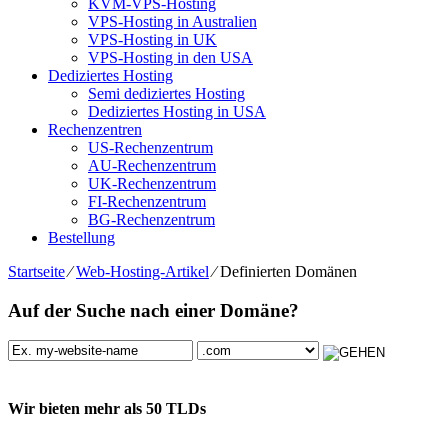
KVM-VPS-Hosting
VPS-Hosting in Australien
VPS-Hosting in UK
VPS-Hosting in den USA
Dediziertes Hosting
Semi dediziertes Hosting
Dediziertes Hosting in USA
Rechenzentren
US-Rechenzentrum
AU-Rechenzentrum
UK-Rechenzentrum
FI-Rechenzentrum
BG-Rechenzentrum
Bestellung
Startseite
⁄
Web-Hosting-Artikel
⁄
Definierten Domänen
Auf der Suche nach einer Domäne?
Wir bieten mehr als 50 TLDs