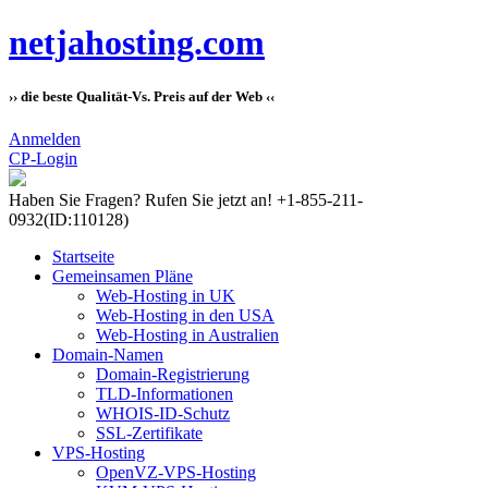
netjahosting.com
›› die beste Qualität-Vs. Preis auf der Web ‹‹
Anmelden
CP-Login
Haben Sie Fragen?
Rufen Sie jetzt an! +1-855-211-
0932
(ID:110128)
Startseite
Gemeinsamen Pläne
Web-Hosting in UK
Web-Hosting in den USA
Web-Hosting in Australien
Domain-Namen
Domain-Registrierung
TLD-Informationen
WHOIS-ID-Schutz
SSL-Zertifikate
VPS-Hosting
OpenVZ-VPS-Hosting