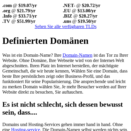
.com
@
$19.07/yr
.NET-
@
$20.72/yr
.org
@
$21.79/yr
.EU
@
$13.00/yr
.Info
@
$33.71/yr
.BIZ
@
$28.27/yr
.TV
@
$51.99/yr
.uns
@
$19.50/yr
Sehen Sie alle verfügbaren TLDs
Definierten Domänen
Was ist ein Domain-Name? Ihre
Domain-Namen
ist das Tor zu Ihrer
Website. Ohne Domäne, Ihre Webseite wird von der Internet-Welt
abgeschnitten. Ihren Platz im Internet herstellen, der mächtigste
Gemeinschaft, die wir heute kennen, Wählen Sie eine Domain, dass
beste Ihre persönlichen zeigt oder Business-Profil, und das
funktioniert für seine Popularisierung. Die ansprechende und leicht
zu merken Domain wählen Sie, Je mehr Besucher werden auf Ihrer
Website direkt zu besuchen, Sie auftauchen.
Es ist nicht schlecht, sich dessen bewusst
sein, dass....
Domains und Hosting-Services gehen immer hand in hand. Ohne
eine
Hosting-service
, Die Domain-Namen selbst werden nichts sein,