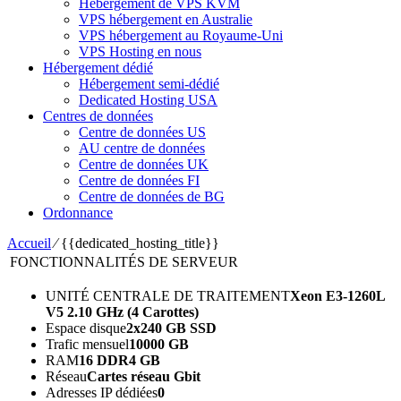
Hébergement de VPS KVM
VPS hébergement en Australie
VPS hébergement au Royaume-Uni
VPS Hosting en nous
Hébergement dédié
Hébergement semi-dédié
Dedicated Hosting USA
Centres de données
Centre de données US
AU centre de données
Centre de données UK
Centre de données FI
Centre de données de BG
Ordonnance
Accueil
⁄
{{dedicated_hosting_title}}
FONCTIONNALITÉS DE SERVEUR
UNITÉ CENTRALE DE TRAITEMENT
Xeon E3-1260L
V5
2.10 GHz (4 Carottes)
Espace disque
2
x240 GB SSD
Trafic mensuel
10000 GB
RAM
16 DDR4 GB
Réseau
Cartes réseau Gbit
Adresses IP dédiées
0