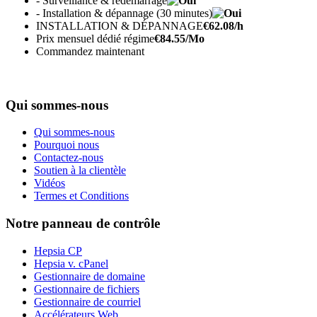
- Surveillance & redémarrage
- Installation & dépannage (30 minutes)
INSTALLATION & DÉPANNAGE
€
62.08
/h
Prix mensuel dédié régime
€
84.55
/Mo
Commandez maintenant
Qui sommes-nous
Qui sommes-nous
Pourquoi nous
Contactez-nous
Soutien à la clientèle
Vidéos
Termes et Conditions
Notre panneau de contrôle
Hepsia CP
Hepsia v. cPanel
Gestionnaire de domaine
Gestionnaire de fichiers
Gestionnaire de courriel
Accélérateurs Web