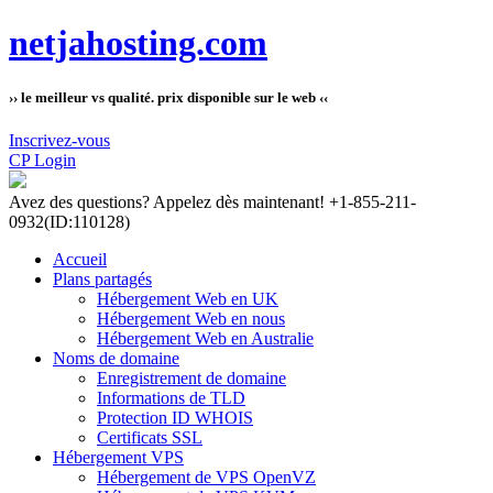
netjahosting.com
›› le meilleur vs qualité. prix disponible sur le web ‹‹
Inscrivez-vous
CP Login
Avez des questions?
Appelez dès maintenant! +1-855-211-
0932
(ID:110128)
Accueil
Plans partagés
Hébergement Web en UK
Hébergement Web en nous
Hébergement Web en Australie
Noms de domaine
Enregistrement de domaine
Informations de TLD
Protection ID WHOIS
Certificats SSL
Hébergement VPS
Hébergement de VPS OpenVZ