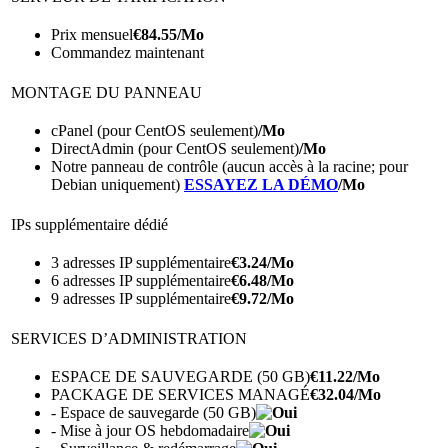
Prix mensuel
€
84.55
/Mo
Commandez maintenant
MONTAGE DU PANNEAU
cPanel (pour CentOS seulement)
/Mo
DirectAdmin (pour CentOS seulement)
/Mo
Notre panneau de contrôle (aucun accès à la racine; pour
Debian uniquement)
ESSAYEZ LA DÉMO
/Mo
IPs supplémentaire dédié
3 adresses IP supplémentaire
€
3.24
/Mo
6 adresses IP supplémentaire
€
6.48
/Mo
9 adresses IP supplémentaire
€
9.72
/Mo
SERVICES D’ADMINISTRATION
ESPACE DE SAUVEGARDE (50 GB)
€
11.22
/Mo
PACKAGE DE SERVICES MANAGÉ
€
32.04
/Mo
- Espace de sauvegarde (50 GB)
- Mise à jour OS hebdomadaire