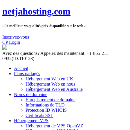
netjahosting.com
›› le meilleur vs qualité. prix disponible sur le web ‹‹
Inscrivez-vous
CP Login
Avez des questions?
Appelez dès maintenant! +1-855-211-
0932
(ID:110128)
Accueil
Plans partagés
Hébergement Web en UK
Hébergement Web en nous
Hébergement Web en Australie
Noms de domaine
Enregistrement de domaine
Informations de TLD
Protection ID WHOIS
Certificats SSL
Hébergement VPS
Hébergement de VPS OpenVZ