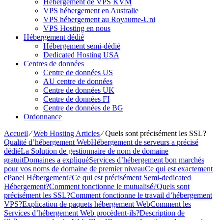
Hébergement de VPS KVM
VPS hébergement en Australie
VPS hébergement au Royaume-Uni
VPS Hosting en nous
Hébergement dédié
Hébergement semi-dédié
Dedicated Hosting USA
Centres de données
Centre de données US
AU centre de données
Centre de données UK
Centre de données FI
Centre de données de BG
Ordonnance
Accueil
⁄
Web Hosting Articles
⁄
Quels sont précisément les SSL?
Qualité d’hébergement Web
Hébergement de serveurs a précisé
dédié
La Solution de gestionnaire de nom de domaine
gratuit
Domaines a expliqué
Services d’hébergement bon marchés
pour vos noms de domaine de premier niveau
Ce qui est exactement
cPanel Hébergement?
Ce qui est précisément Semi-dedicated
Hébergement?
Comment fonctionne le mutualisé?
Quels sont
précisément les SSL?
Comment fonctionne le travail d’hébergement
VPS?
Explication de paquets hébergement Web
Comment les
Services d’hébergement Web procèdent-ils?
Description de