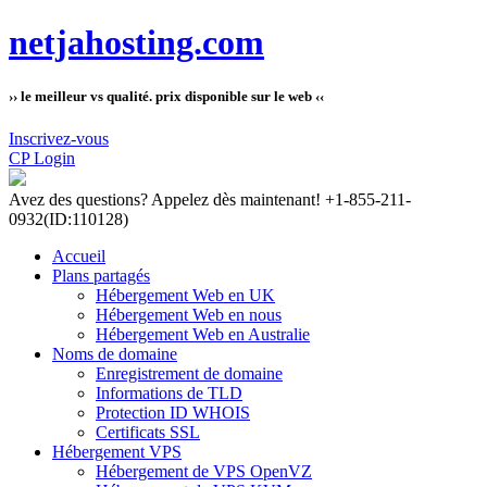
netjahosting.com
›› le meilleur vs qualité. prix disponible sur le web ‹‹
Inscrivez-vous
CP Login
Avez des questions?
Appelez dès maintenant! +1-855-211-
0932
(ID:110128)
Accueil
Plans partagés
Hébergement Web en UK
Hébergement Web en nous
Hébergement Web en Australie
Noms de domaine
Enregistrement de domaine
Informations de TLD
Protection ID WHOIS
Certificats SSL
Hébergement VPS
Hébergement de VPS OpenVZ