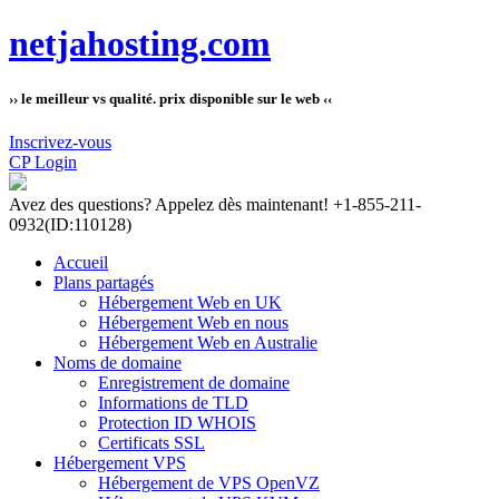
netjahosting.com
›› le meilleur vs qualité. prix disponible sur le web ‹‹
Inscrivez-vous
CP Login
Avez des questions?
Appelez dès maintenant! +1-855-211-
0932
(ID:110128)
Accueil
Plans partagés
Hébergement Web en UK
Hébergement Web en nous
Hébergement Web en Australie
Noms de domaine
Enregistrement de domaine
Informations de TLD
Protection ID WHOIS
Certificats SSL
Hébergement VPS
Hébergement de VPS OpenVZ