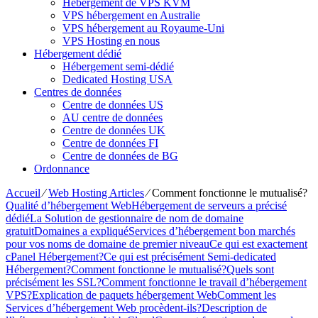
Hébergement de VPS KVM
VPS hébergement en Australie
VPS hébergement au Royaume-Uni
VPS Hosting en nous
Hébergement dédié
Hébergement semi-dédié
Dedicated Hosting USA
Centres de données
Centre de données US
AU centre de données
Centre de données UK
Centre de données FI
Centre de données de BG
Ordonnance
Accueil
⁄
Web Hosting Articles
⁄
Comment fonctionne le mutualisé?
Qualité d’hébergement Web
Hébergement de serveurs a précisé
dédié
La Solution de gestionnaire de nom de domaine
gratuit
Domaines a expliqué
Services d’hébergement bon marchés
pour vos noms de domaine de premier niveau
Ce qui est exactement
cPanel Hébergement?
Ce qui est précisément Semi-dedicated
Hébergement?
Comment fonctionne le mutualisé?
Quels sont
précisément les SSL?
Comment fonctionne le travail d’hébergement
VPS?
Explication de paquets hébergement Web
Comment les
Services d’hébergement Web procèdent-ils?
Description de