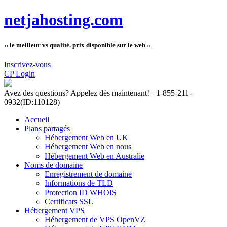
netjahosting.com
›› le meilleur vs qualité. prix disponible sur le web ‹‹
Inscrivez-vous
CP Login
Avez des questions?
Appelez dès maintenant! +1-855-211-
0932
(ID:110128)
Accueil
Plans partagés
Hébergement Web en UK
Hébergement Web en nous
Hébergement Web en Australie
Noms de domaine
Enregistrement de domaine
Informations de TLD
Protection ID WHOIS
Certificats SSL
Hébergement VPS
Hébergement de VPS OpenVZ