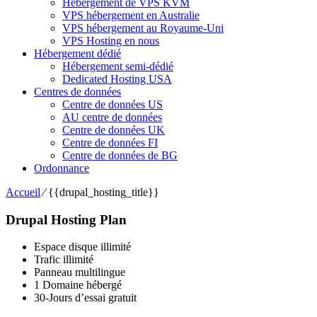
Hébergement de VPS KVM
VPS hébergement en Australie
VPS hébergement au Royaume-Uni
VPS Hosting en nous
Hébergement dédié
Hébergement semi-dédié
Dedicated Hosting USA
Centres de données
Centre de données US
AU centre de données
Centre de données UK
Centre de données FI
Centre de données de BG
Ordonnance
Accueil
⁄
{{
drupal_hosting_title
}}
Drupal Hosting Plan
Espace disque illimité
Trafic illimité
Panneau multilingue
1 Domaine hébergé
30-Jours d’essai gratuit