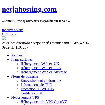
netjahosting.com
›› le meilleur vs qualité. prix disponible sur le web ‹‹
Inscrivez-vous
CP Login
Avez des questions?
Appelez dès maintenant! +1-855-211-
0932
(ID:110128)
Accueil
Plans partagés
Hébergement Web en UK
Hébergement Web en nous
Hébergement Web en Australie
Noms de domaine
Enregistrement de domaine
Informations de TLD
Protection ID WHOIS
Certificats SSL
Hébergement VPS
Hébergement de VPS OpenVZ