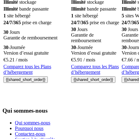
Illimité
stockage
Illimité
stockage
Illimité
s
Illimité
bande passante
Illimité
bande passante
Illimité
b
1
site hébergé
1
site hébergé
5
sites 
24/7/365
prise en charge
24/7/365
prise en charge
24/7/365
30
Jours
30
Jours
30
Jours
Garantie de
Garantie
Garantie de remboursement
remboursement
rembour
30
-Journée
30
-Journée
30
-Jour
Version d’essai gratuite
Version d’essai gratuite
Version d
€
5.21
/ mois
€
5.91
/ mois
€
7.66
/ 
Comparez tous les Plans
Comparez tous les Plans
Comparez
d’hébergement
d’hébergement
d’héber
{{shared_short_order}}
{{shared_short_order}}
{{shared
Qui sommes-nous
Qui sommes-nous
Pourquoi nous
Contactez-nous