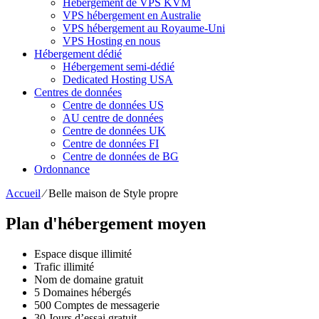
Hébergement de VPS KVM
VPS hébergement en Australie
VPS hébergement au Royaume-Uni
VPS Hosting en nous
Hébergement dédié
Hébergement semi-dédié
Dedicated Hosting USA
Centres de données
Centre de données US
AU centre de données
Centre de données UK
Centre de données FI
Centre de données de BG
Ordonnance
Accueil
⁄
Belle maison de Style propre
Plan d'hébergement moyen
Espace disque illimité
Trafic illimité
Nom de domaine gratuit
5 Domaines hébergés
500 Comptes de messagerie
30 Jours d’essai gratuit