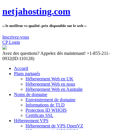
netjahosting.com
›› le meilleur vs qualité. prix disponible sur le web ‹‹
Inscrivez-vous
CP Login
Avez des questions?
Appelez dès maintenant! +1-855-211-
0932
(ID:110128)
Accueil
Plans partagés
Hébergement Web en UK
Hébergement Web en nous
Hébergement Web en Australie
Noms de domaine
Enregistrement de domaine
Informations de TLD
Protection ID WHOIS
Certificats SSL
Hébergement VPS
Hébergement de VPS OpenVZ