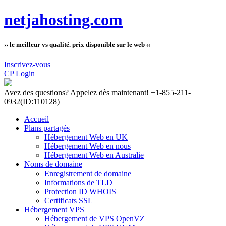
netjahosting.com
›› le meilleur vs qualité. prix disponible sur le web ‹‹
Inscrivez-vous
CP Login
Avez des questions?
Appelez dès maintenant! +1-855-211-
0932
(ID:110128)
Accueil
Plans partagés
Hébergement Web en UK
Hébergement Web en nous
Hébergement Web en Australie
Noms de domaine
Enregistrement de domaine
Informations de TLD
Protection ID WHOIS
Certificats SSL
Hébergement VPS
Hébergement de VPS OpenVZ