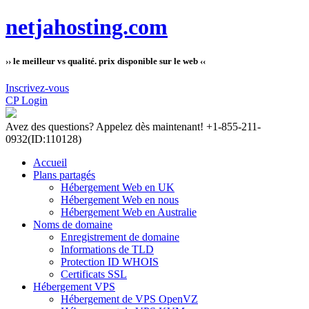
netjahosting.com
›› le meilleur vs qualité. prix disponible sur le web ‹‹
Inscrivez-vous
CP Login
Avez des questions?
Appelez dès maintenant! +1-855-211-
0932
(ID:110128)
Accueil
Plans partagés
Hébergement Web en UK
Hébergement Web en nous
Hébergement Web en Australie
Noms de domaine
Enregistrement de domaine
Informations de TLD
Protection ID WHOIS
Certificats SSL
Hébergement VPS
Hébergement de VPS OpenVZ