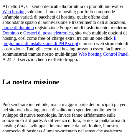
Al netto JA, Ci siamo dedicati alla fornitura di prodotti innovativi
Web hosting
soluzioni. Il nostro hosting portfolio comprende
un'ampia varietà di pacchetti di hosting, quale offerta dati
abbondante spazio di archiviazione e trasferimento dati allocazioni,
nome di dominio
registrazione & opzioni di trasferimento, moderno
Dominio
e
Gestori di posta elettronica
, sito web multiple opzioni di
hosting, così come free-of-charge extra, tra cui un one-click
Il
programma di installazione di PHP script
e un sito web strumento di
costruzione. Tutti gli account di hosting possono essere facilmente
somministrati tramite nostro multi-lingua
Web hosting Control Panel
.
A 24-7 il servizio clienti è offerto troppo.
La nostra missione
Può sembrare incredibile, ma la maggior parte dei principali player
nel sito web hosting arena di solito non spendere molto per lo
sviluppo di nuove tecnologie. Invece fanno affidamento sulle
soluzioni di 3rd-party. A differenza di loro, la nostra piattaforma di
hosting è stata sviluppata internamente da noi. Inoltre, il nostro
approccio di business è umano-orientato nel senso che assistenza