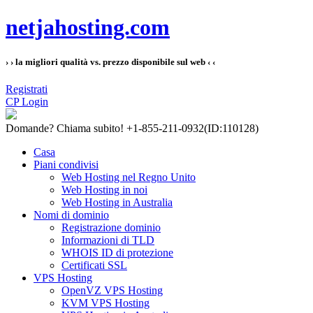
netjahosting.com
› › la migliori qualità vs. prezzo disponibile sul web ‹ ‹
Registrati
CP Login
Domande?
Chiama subito! +1-855-211-0932
(ID:110128)
Casa
Piani condivisi
Web Hosting nel Regno Unito
Web Hosting in noi
Web Hosting in Australia
Nomi di dominio
Registrazione dominio
Informazioni di TLD
WHOIS ID di protezione
Certificati SSL
VPS Hosting
OpenVZ VPS Hosting
KVM VPS Hosting