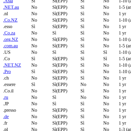
.Asia
Sì
Sì(EPP)
Sì
No
1-10 (
.NET.au
No
Sì(EPP)
Sì
No
1-5 (a
.nl
No
Sì(EPP)
Sì
No
1 yr
.Co.NZ
No
Sì(EPP)
Sì
No
1-10 (
.esso
Sì
Sì(EPP)
Sì
No
1 yr
.Co.za
No
Sì
Sì
No
1 yr
.org.NZ
No
Sì(EPP)
Sì
No
1-10 (
.com.au
No
Sì(EPP)
Sì
No
1-5 (a
.US
No
Sì
Sì
Sì
1-10 (
.Co
Sì
Sì(EPP)
Sì
Sì
1-5 (a
.NET.NZ
No
Sì(EPP)
Sì
No
1-10 (
.Pro
Sì
Sì(EPP)
Sì
No
1-10 (
.ch
No
Sì(EPP)
Sì
No
1 yr
.essere
Sì
Sì(EPP)
No
No
1 yr
.Co.il
No
Sì(EPP)
Sì
No
1 yr
.ru
No
Sì
No
No
1 yr
.JP
No
Sì
Sì
No
1 yr
.presso
No
Sì(EPP)
Sì
No
1 yr
.de
No
Sì(EPP)
Sì
No
1 yr
.fr
No
Sì(EPP)
Sì
No
1 yr
.pl
No
Sì(EPP)
Sì
No
1-3 (a