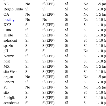
.AE
No
Sì(EPP)
Sì
No
1-5 (a
.Regno Unito
Sì
Sì
Sì
No
1-10 (
.QA
No
Sì(EPP)
Sì
No
1-5 (a
.hosting
No
No
Sì
No
1-10 (
.XYZ
Sì
Sì(EPP)
Sì
Sì
1-10 (
.Club
Sì
Sì(EPP)
Sì
Sì
1-10 (
.In alto
Sì
Sì(EPP)
Sì
Sì
1-10 (
.soluzioni
Sì
Sì(EPP)
Sì
Sì
1-10 (
.spazio
Sì
Sì(EPP)
Sì
Sì
1-10 (
.pH
Sì
Sì
Sì
No
1-10 (
.Notizie
Sì
Sì(EPP)
Sì
Sì
1-10 (
.host
Sì
Sì(EPP)
Sì
Sì
1-10 (
.MX
Sì
Sì(EPP)
Sì
No
1-5 (a
.sito Web
Sì
Sì(EPP)
Sì
Sì
1-10 (
.org.au
No
Sì(EPP)
Sì
No
1-5 (a
.Servizi
Sì
Sì(EPP)
Sì
Sì
1-10 (
.PT
No
Sì(EPP)
Sì
No
1-5 (a
.sito
Sì
Sì(EPP)
Sì
Sì
1-10 (
.famiglia
Sì
Sì(EPP)
Sì
Sì
1-10 (
.accademia
Sì
Sì(EPP)
Sì
Sì
1-10 (