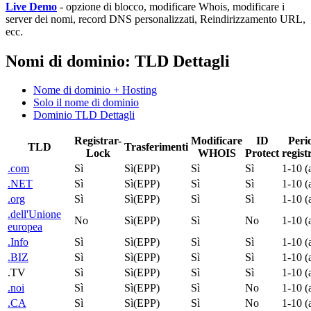
Live Demo
- opzione di blocco, modificare Whois, modificare i
server dei nomi, record DNS personalizzati, Reindirizzamento URL,
ecc.
Nomi di dominio: TLD Dettagli
Nome di dominio + Hosting
Solo il nome di dominio
Dominio TLD Dettagli
Registrar-
Modificare
ID
Peri
TLD
Trasferimenti
Lock
WHOIS
Protect
regist
.com
Sì
Sì(EPP)
Sì
Sì
1-10 (
.NET
Sì
Sì(EPP)
Sì
Sì
1-10 (
.org
Sì
Sì(EPP)
Sì
Sì
1-10 (
.dell'Unione
No
Sì(EPP)
Sì
No
1-10 (
europea
.Info
Sì
Sì(EPP)
Sì
Sì
1-10 (
.BIZ
Sì
Sì(EPP)
Sì
Sì
1-10 (
.TV
Sì
Sì(EPP)
Sì
Sì
1-10 (
.noi
Sì
Sì(EPP)
Sì
No
1-10 (
.CA
Sì
Sì(EPP)
Sì
No
1-10 (