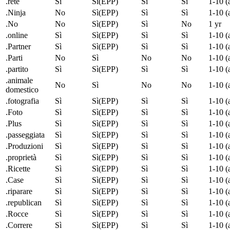
.rete
Sì
Sì(EPP)
Sì
Sì
1-10 (
.Ninja
No
Sì(EPP)
Sì
Sì
1-10 (
.No
No
Sì(EPP)
Sì
No
1 yr
.online
Sì
Sì(EPP)
Sì
Sì
1-10 (
.Partner
Sì
Sì(EPP)
Sì
Sì
1-10 (
.Parti
No
Sì
No
No
1-10 (
.partito
Sì
Sì(EPP)
Sì
Sì
1-10 (
.animale
No
Sì
No
No
1-10 (
domestico
.fotografia
Sì
Sì(EPP)
Sì
Sì
1-10 (
.Foto
Sì
Sì(EPP)
Sì
Sì
1-10 (
.Plus
Sì
Sì(EPP)
Sì
Sì
1-10 (
.passeggiata
Sì
Sì(EPP)
Sì
Sì
1-10 (
.Produzioni
Sì
Sì(EPP)
Sì
Sì
1-10 (
.proprietà
Sì
Sì(EPP)
Sì
Sì
1-10 (
.Ricette
Sì
Sì(EPP)
Sì
Sì
1-10 (
.Case
Sì
Sì(EPP)
Sì
Sì
1-10 (
.riparare
Sì
Sì(EPP)
Sì
Sì
1-10 (
.
republican
Sì
Sì(EPP)
Sì
Sì
1-10 (
.Rocce
Sì
Sì(EPP)
Sì
Sì
1-10 (
.Correre
Sì
Sì(EPP)
Sì
Sì
1-10 (