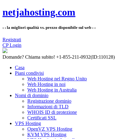
netjahosting.com
› › la migliori qualità vs. prezzo disponibile sul web ‹ ‹
Registrati
CP Login
Domande?
Chiama subito! +1-855-211-0932
(ID:110128)
Casa
Piani condivisi
Web Hosting nel Regno Unito
Web Hosting in noi
Web Hosting in Australia
Nomi di dominio
Registrazione dominio
Informazioni di TLD
WHOIS ID di protezione
Certificati SSL
VPS Hosting
OpenVZ VPS Hosting
KVM VPS Hosting