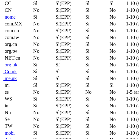
.CC
Sì
Sì(EPP)
Sì
Sì
1-10 (
.CN
No
Sì(EPP)
Sì
No
1-10 (
.nome
Sì
Sì(EPP)
Sì
No
1-10 (
.com.MX
No
Sì(EPP)
Sì
No
1-10 (
.com.cn
No
Sì(EPP)
Sì
No
1-10 (
.com.tw
No
Sì(EPP)
Sì
No
1-10 (
.org.cn
No
Sì(EPP)
Sì
No
1-10 (
.org.tw
No
Sì(EPP)
Sì
No
1-10 (
.NET.cn
No
Sì(EPP)
Sì
No
1-10 (
.org.uk
Sì
Sì
Sì
No
1-10 (
.Co.uk
Sì
Sì
Sì
No
1-10 (
.me.uk
Sì
Sì
Sì
No
1-10 (
.mi
Sì
Sì(EPP)
Sì
Sì
1-10 (
.es
No
Sì(EPP)
No
No
1-5 (a
.WS
Sì
Sì(EPP)
Sì
No
1-10 (
.in
Sì
Sì(EPP)
Sì
No
1-10 (
.Nu
No
Sì(EPP)
Sì
No
1-10 (
.Se
No
Sì(EPP)
Sì
No
1-10 (
.TW
No
Sì(EPP)
Sì
No
1-10 (
.mobi
Sì
Sì(EPP)
Sì
No
1-10 (