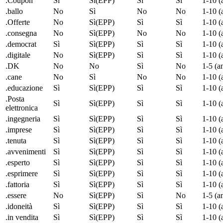
.Coupon
Sì
Sì(EPP)
Sì
Sì
1-10 (
.ballo
No
Sì
No
No
1-10 (
.Offerte
No
Sì(EPP)
Sì
Sì
1-10 (
.consegna
No
Sì(EPP)
No
No
1-10 (
.
democrat
Sì
Sì(EPP)
Sì
Sì
1-10 (
.digitale
No
Sì(EPP)
Sì
Sì
1-10 (
.DK
No
No
Sì
No
1-5 (a
.cane
No
Sì
No
No
1-10 (
.educazione
Sì
Sì(EPP)
Sì
Sì
1-10 (
.Posta
Sì
Sì(EPP)
Sì
Sì
1-10 (
elettronica
.ingegneria
Sì
Sì(EPP)
Sì
Sì
1-10 (
.imprese
Sì
Sì(EPP)
Sì
Sì
1-10 (
.tenuta
Sì
Sì(EPP)
Sì
Sì
1-10 (
.avvenimenti
Sì
Sì(EPP)
Sì
Sì
1-10 (
.esperto
Sì
Sì(EPP)
Sì
Sì
1-10 (
.esprimere
Sì
Sì(EPP)
Sì
Sì
1-10 (
.fattoria
Sì
Sì(EPP)
Sì
Sì
1-10 (
.essere
No
Sì(EPP)
Sì
No
1-5 (a
.idoneità
Sì
Sì(EPP)
Sì
Sì
1-10 (
.in vendita
Sì
Sì(EPP)
Sì
Sì
1-10 (