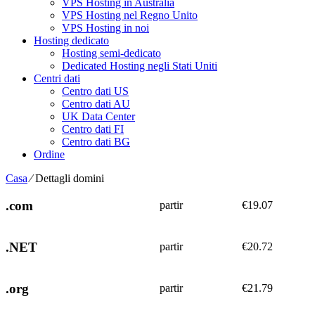
VPS Hosting in Australia
VPS Hosting nel Regno Unito
VPS Hosting in noi
Hosting dedicato
Hosting semi-dedicato
Dedicated Hosting negli Stati Uniti
Centri dati
Centro dati US
Centro dati AU
UK Data Center
Centro dati FI
Centro dati BG
Ordine
Casa
⁄
Dettagli domini
.com
partir
€
19.07
.NET
partir
€
20.72
.org
partir
€
21.79