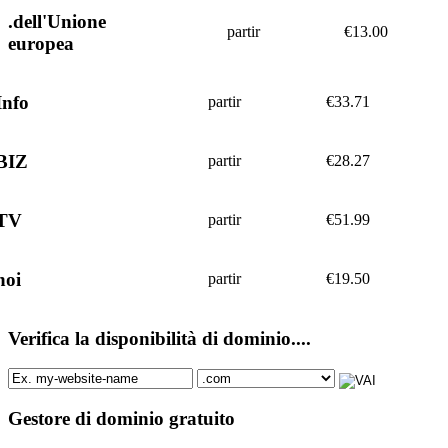
.dell'Unione
partir
€
13.00
europea
Info
partir
€
33.71
BIZ
partir
€
28.27
.TV
partir
€
51.99
noi
partir
€
19.50
Verifica la disponibilità di dominio....
Gestore di dominio gratuito