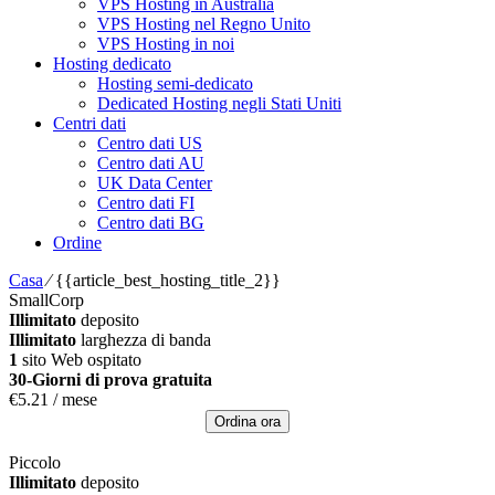
VPS Hosting in Australia
VPS Hosting nel Regno Unito
VPS Hosting in noi
Hosting dedicato
Hosting semi-dedicato
Dedicated Hosting negli Stati Uniti
Centri dati
Centro dati US
Centro dati AU
UK Data Center
Centro dati FI
Centro dati BG
Ordine
Casa
⁄
{{article_best_hosting_title_2}}
SmallCorp
Illimitato
deposito
Illimitato
larghezza di banda
1
sito Web ospitato
30-Giorni di prova gratuita
€
5.21
/ mese
Ordina ora
Piccolo
Illimitato
deposito