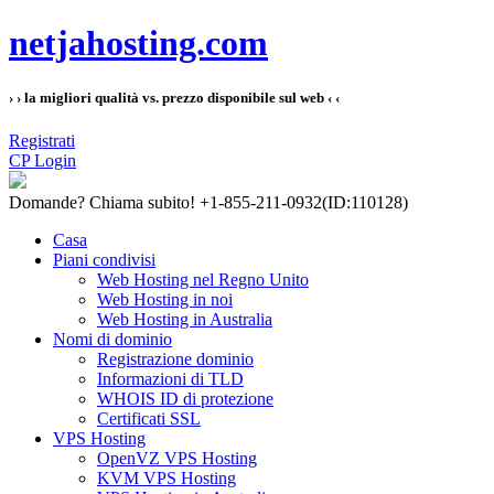
netjahosting.com
› › la migliori qualità vs. prezzo disponibile sul web ‹ ‹
Registrati
CP Login
Domande?
Chiama subito! +1-855-211-0932
(ID:110128)
Casa
Piani condivisi
Web Hosting nel Regno Unito
Web Hosting in noi
Web Hosting in Australia
Nomi di dominio
Registrazione dominio
Informazioni di TLD
WHOIS ID di protezione
Certificati SSL
VPS Hosting
OpenVZ VPS Hosting
KVM VPS Hosting