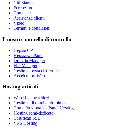
Chi Siamo
Perche ' noi
Contattaci
Assistenza clienti
Video
Termini e condizioni
Il nostro pannello di controllo
Hepsia CP
Hepsia v. cPanel
Domain Manager
File Manager
Gestione posta elettronica
Acceleratori Web
Hosting articoli
Web Hosting articoli
Gestione di nomi di dominio
Come funziona la cPanel Hosting
Hosting semi-dedicato
Certificati SSL
VPS Hosting