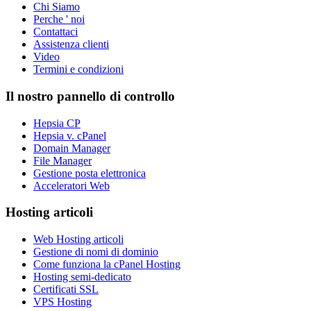
Chi Siamo
Perche ' noi
Contattaci
Assistenza clienti
Video
Termini e condizioni
Il nostro pannello di controllo
Hepsia CP
Hepsia v. cPanel
Domain Manager
File Manager
Gestione posta elettronica
Acceleratori Web
Hosting articoli
Web Hosting articoli
Gestione di nomi di dominio
Come funziona la cPanel Hosting
Hosting semi-dedicato
Certificati SSL
VPS Hosting