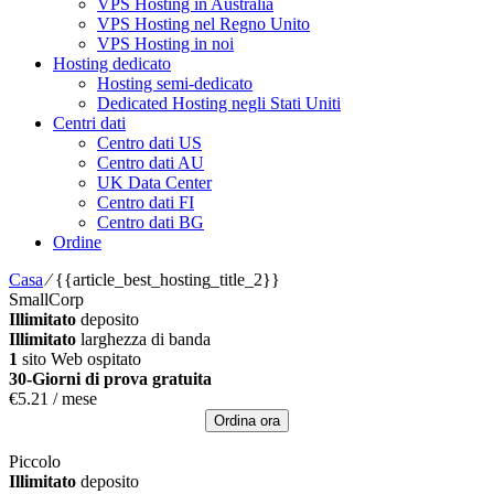
VPS Hosting in Australia
VPS Hosting nel Regno Unito
VPS Hosting in noi
Hosting dedicato
Hosting semi-dedicato
Dedicated Hosting negli Stati Uniti
Centri dati
Centro dati US
Centro dati AU
UK Data Center
Centro dati FI
Centro dati BG
Ordine
Casa
⁄
{{article_best_hosting_title_2}}
SmallCorp
Illimitato
deposito
Illimitato
larghezza di banda
1
sito Web ospitato
30-Giorni di prova gratuita
€
5.21
/ mese
Ordina ora
Piccolo
Illimitato
deposito