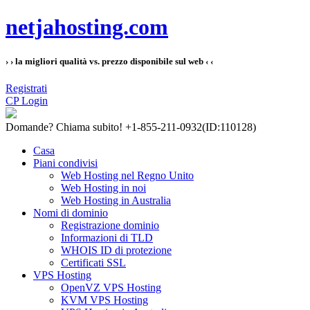
netjahosting.com
› › la migliori qualità vs. prezzo disponibile sul web ‹ ‹
Registrati
CP Login
Domande?
Chiama subito! +1-855-211-0932
(ID:110128)
Casa
Piani condivisi
Web Hosting nel Regno Unito
Web Hosting in noi
Web Hosting in Australia
Nomi di dominio
Registrazione dominio
Informazioni di TLD
WHOIS ID di protezione
Certificati SSL
VPS Hosting
OpenVZ VPS Hosting
KVM VPS Hosting