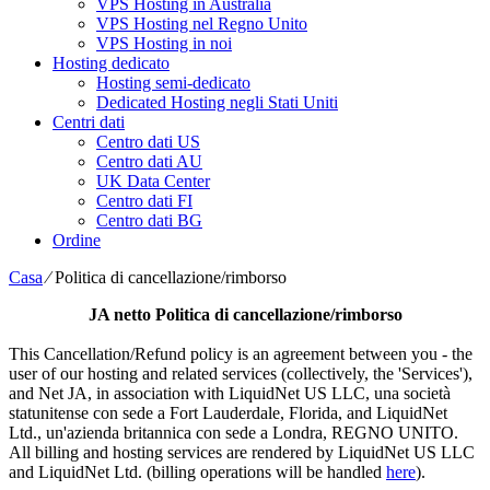
VPS Hosting in Australia
VPS Hosting nel Regno Unito
VPS Hosting in noi
Hosting dedicato
Hosting semi-dedicato
Dedicated Hosting negli Stati Uniti
Centri dati
Centro dati US
Centro dati AU
UK Data Center
Centro dati FI
Centro dati BG
Ordine
Casa
⁄
Politica di cancellazione/rimborso
JA netto
Politica di cancellazione/rimborso
This Cancellation/Refund policy is an agreement between you
-
the
user of our hosting and related services
(
collectively
,
the 'Services'
),
and Net JA
,
in association with LiquidNet US LLC
, una società
statunitense con sede a Fort Lauderdale, Florida,
and LiquidNet
Ltd
., un'azienda britannica con sede a Londra, REGNO UNITO.
All billing and hosting services are rendered by LiquidNet US LLC
and LiquidNet Ltd
. (
billing operations will be handled
here
).