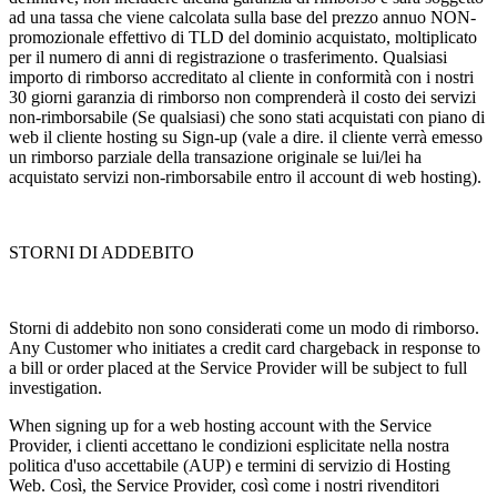
ad una tassa che viene calcolata sulla base del prezzo annuo NON-
promozionale effettivo di TLD del dominio acquistato, moltiplicato
per il numero di anni di registrazione o trasferimento. Qualsiasi
importo di rimborso accreditato al cliente in conformità con i nostri
30 giorni garanzia di rimborso non comprenderà il costo dei servizi
non-rimborsabile (Se qualsiasi) che sono stati acquistati con piano di
web il cliente hosting su Sign-up (vale a dire. il cliente verrà emesso
un rimborso parziale della transazione originale se lui/lei ha
acquistato servizi non-rimborsabile entro il account di web hosting).
STORNI DI ADDEBITO
Storni di addebito non sono considerati come un modo di rimborso.
Any Customer who initiates a credit card chargeback in response to
a bill or order placed at the Service Provider will be subject to full
investigation
.
When signing up for a web hosting account with the Service
Provider
, i clienti accettano le condizioni esplicitate nella nostra
politica d'uso accettabile (AUP) e termini di servizio di Hosting
Web. Così,
the Service Provider
, così come i nostri rivenditori