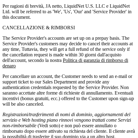
Per ragioni di brevità, JA netto, LiquidNet U.S. LLC e LiquidNet
Ltd.
will be referred to as 'We'
,
'Us'
,
'Our' and 'Service Provider' in
this document
.
CANCELLAZIONE & RIMBORSI
The Service Provider's accounts are set up on a prepay basis
.
The
Service Provider's customers may decide to cancel their accounts at
any time
, Tuttavia,
they will get a full refund of the service only if
the cancellation request is made within
30 giorni dall'acquisto
dell'account, secondo la nostra
Politica di garanzia di rimborso di
denaro
Per cancellare un account,
the Customer needs to send an e-mail or
support ticket to our Sales Department and provide any
authentication credentials requested by the Service Provider
. Non
saranno accettate altre forme di richieste di annullamento. Eventuali
incentivi (bonus gratuiti, ecc.)
offered to the Customer upon sign-up
will be also canceled
.
Registrazioni/trasferimenti di nomi di dominio
,
aggiornamenti del
servizio
e
Web hosting piano rinnovi
vengono trattati come
Servizi
non-rimborsabile
(Vedi sotto) e non può essere annullato o
rimborsato dopo essere attivato su richiesta del cliente. Il cliente avrà
la possibilità di trasferire il suo dominio via a un altro host.