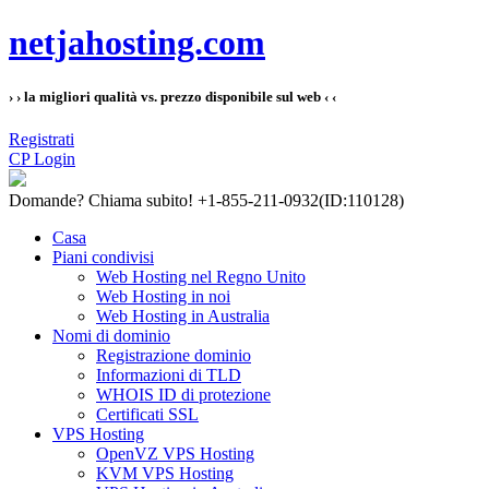
netjahosting.com
› › la migliori qualità vs. prezzo disponibile sul web ‹ ‹
Registrati
CP Login
Domande?
Chiama subito! +1-855-211-0932
(ID:110128)
Casa
Piani condivisi
Web Hosting nel Regno Unito
Web Hosting in noi
Web Hosting in Australia
Nomi di dominio
Registrazione dominio
Informazioni di TLD
WHOIS ID di protezione
Certificati SSL
VPS Hosting
OpenVZ VPS Hosting
KVM VPS Hosting