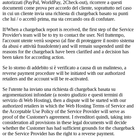
autorizzati (PayPal, WorldPay, 2Check-out), ricorrere a questi
documenti come prova per accordo del cliente, soprattutto nel caso
in cui un cliente invia una richiesta di chargeback basato su punti
che lui / o accettò prima, ma sta cercando ora di confutare.
If/When a chargeback report is received
,
the first step of the Service
Provider's team will be to try to contact the user
. Nel frattempo,
l'account utente verrà sospeso (al fine di proteggere il nostro sistema
da abusi e attività fraudolente)
and will remain suspended until the
reasons for the chargeback have been clarified and a decision has
been taken for according action
.
Se lo storno di addebito si è verificato a causa di un malinteso,
a
reverse payment procedure will be initiated with our authorized
retailers and the account will be re-activated
.
Se l'utente ha inviato una richiesta di chargeback basata su
argomentazioni infondate (a nostro giudizio e questi termini di
servizio di Web Hosting),
then a dispute will be started with our
authorized retailers in which the Web Hosting Terms of Service and
the Acceptable Use Policy of the Service Provider will serve as
proof of the Customer's agreement
. I rivenditori quindi,
taking into
consideration all provisions in these legal documents will decide
whether the Customer has had sufficient grounds for the chargeback
or the Service Provider has the right to a reverse payment
.