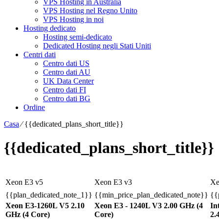
VPS Hosting in Australia
VPS Hosting nel Regno Unito
VPS Hosting in noi
Hosting dedicato
Hosting semi-dedicato
Dedicated Hosting negli Stati Uniti
Centri dati
Centro dati US
Centro dati AU
UK Data Center
Centro dati FI
Centro dati BG
Ordine
Casa
⁄
{{dedicated_plans_short_title}}
{{dedicated_plans_short_title}}
Xeon E3 v5
Xeon E3 v3
Xe
{{plan_dedicated_note_1}}
{{min_price_plan_dedicated_note}}
{{
Xeon E3-1260L V5
2.10
Xeon E3 - 1240L V3
2.00 GHz (4
In
GHz (4 Core)
Core)
2.