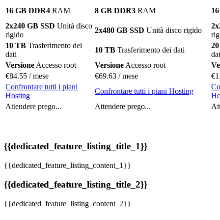
16 GB DDR4
RAM
8 GB DDR3
RAM
1
2
x240 GB SSD
Unità disco
2
x
2
x480 GB SSD
Unità disco rigido
rigido
ri
10 TB
Trasferimento dei
20
10 TB
Trasferimento dei dati
dati
dat
Versione
Accesso root
Versione
Accesso root
Ve
€
84.55
/ mese
€
69.63
/ mese
€
1
Confrontare tutti i piani
Con
Confrontare tutti i piani Hosting
Hosting
Ho
Attendere prego...
Attendere prego...
At
{{dedicated_feature_listing_title_1}}
{{dedicated_feature_listing_content_1}}
{{dedicated_feature_listing_title_2}}
{{dedicated_feature_listing_content_2}}