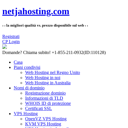
netjahosting.com
› › la migliori qualità vs. prezzo disponibile sul web ‹ ‹
Registrati
CP Login
Domande?
Chiama subito! +1-855-211-0932
(ID:110128)
Casa
Piani condivisi
Web Hosting nel Regno Unito
Web Hosting in noi
Web Hosting in Australia
Nomi di dominio
Registrazione dominio
Informazioni di TLD
WHOIS ID di protezione
Certificati SSL
VPS Hosting
OpenVZ VPS Hosting
KVM VPS Hosting